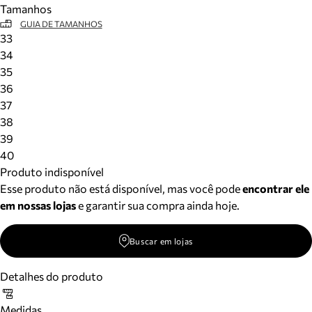
Tamanhos
Meus pedidos
GUIA DE TAMANHOS
Acompanhe seus pedidos e solicite devoluções.
33
34
35
36
37
38
39
40
Produto indisponível
Esse produto não está disponível, mas você pode
encontrar ele
em nossas lojas
e garantir sua compra ainda hoje.
Buscar em lojas
Detalhes do produto
Medidas