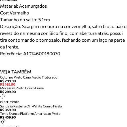
Material
:
Acamurçados
Cor
:
Vermelho
Tamanho do salto:
5.1cm
Descrição:
Scarpin em couro na cor vermelha, salto bloco baixo
revestido na mesma cor. Bico fino, com abertura atrás, possui
tira contornando o tornozelo, fechando com um laço na parte
da frente.
Referência:
A1074600180070
VEJA TAMBÉM
Coturno Preto Cano Medio Tratorado
R$ 299,90
R$ 149,90
Mocassim Preto Couro Luma
R$ 299,90
experimente
Sandalia Rasteira Off-White Couro Fivela
R$ 359,90
Tenis Branco Flatform Amarracao Preto
R$ 459,90