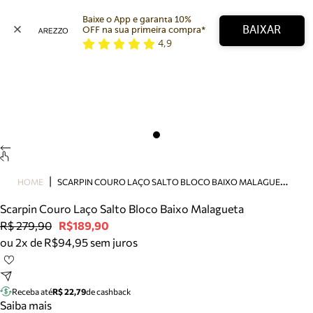
Baixe o App e garanta 10% 
BAIXAR
OFF na sua primeira compra* 
4,9
Arezzo
Favoritos
categorias sugeridas
Buscar produtos
Bota
Papete
Scarpin
Mocassim
Bolsa
S
CARPIN COURO LAÇO SALTO BLOCO BAIXO MALAGUETA
HOME
Sapatilha
Scarpin Couro Laço Salto Bloco Baixo Malagueta
Tamanco
R$ 279,90
R$189,90
Tênis
ou 2x de R$94,95 sem juros
Mule
Rasteira
Precisa de ajuda?
Tire dúvidas sobre pedidos, devoluções e mais.
Receba até
R$ 22,79
de cashback
Saiba mais