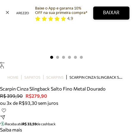
Baixe o App e garanta 10% 
BAIXAR
OFF na sua primeira compra* 
4,9
Arezzo
Favoritos
categorias sugeridas
Buscar produtos
Bota
Papete
Scarpin
Mocassim
Bolsa
S
CARPIN CINZA SLINGBACK SALTO FINO METAL DOURADO
HOME
SAPATOS
SCARPINS
Sapatilha
Scarpin Cinza Slingback Salto Fino Metal Dourado
Tamanco
R$ 399,90
R$279,90
Tênis
ou 3x de R$93,30 sem juros
Mule
Rasteira
Precisa de ajuda?
Tire dúvidas sobre pedidos, devoluções e mais.
Receba até
R$ 33,59
de cashback
Saiba mais