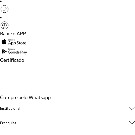
Baixe o APP
Certificado
Compre pelo Whatsapp
Institucional
Sobre A Marca
Franquias
Cashback
Trabalhe Conosco
Multimarcas