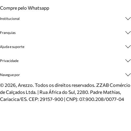
Compre pelo Whatsapp
Institucional
Sobre A Marca
Franquias
Cashback
Trabalhe Conosco
Multimarcas
Ajuda e suporte
Venda Corporativa
Plano de Negócio
Sustentabilidade
Seja Franqueado
Central de Atendimento
Privacidade
Mapa do Site
Cadastro
Benefícios
Entrega
Termos de Uso
Navegue por
Inverno
Meus Pedidos
Politica e Privacidade
Mundo Arezzo
Trocas e Devoluções
Sapatos
©
2026
, Arezzo. Todos os direitos reservados.
ZZAB Comércio
Cartão Presente
Bolsas
de Calçados Ltda. | Rua África do Sul, 2280. Padre Mathias,
Localizador de lojas
Scarpins
Cariacica/ES. CEP: 29157-900 | CNPJ: 07.900.208/0077-04
Sapatilhas
Mocassins
Tênis
Sandálias