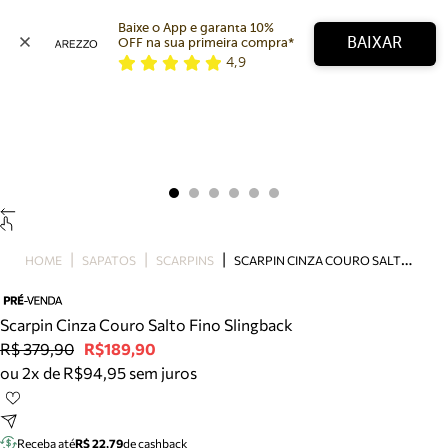
Baixe o App e garanta 10% 
BAIXAR
OFF na sua primeira compra* 
4,9
Arezzo
Favoritos
categorias sugeridas
Buscar produtos
Bota
Papete
Scarpin
Mocassim
Bolsa
S
CARPIN CINZA COURO SALTO FINO SLINGBACK
HOME
SAPATOS
SCARPINS
Sapatilha
Tamanco
Tênis
Scarpin Cinza Couro Salto Fino Slingback
Mule
R$ 379,90
R$189,90
Rasteira
ou 2x de R$94,95 sem juros
Precisa de ajuda?
Tire dúvidas sobre pedidos, devoluções e mais.
Receba até
R$ 22,79
de cashback