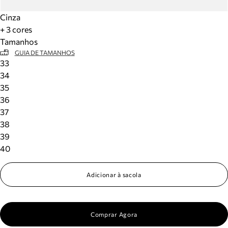
Cinza
+ 3 cores
Tamanhos
GUIA DE TAMANHOS
33
34
35
36
37
38
39
40
Adicionar à sacola
Comprar Agora