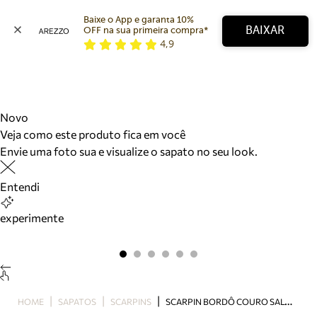
Baixe o App e garanta 10% 
BAIXAR
OFF na sua primeira compra* 
4,9
Arezzo
Favoritos
categorias sugeridas
Buscar produtos
Bota
Novo
Papete
Veja como este produto fica em você
Scarpin
Envie uma foto sua e visualize o sapato no seu look.
Mocassim
Bolsa
Entendi
Sapatilha
Tamanco
experimente
Tênis
Mule
Rasteira
Precisa de ajuda?
Tire dúvidas sobre pedidos, devoluções e mais.
S
CARPIN BORDÔ COURO SALTO FINO SLINGBACK
HOME
SAPATOS
SCARPINS