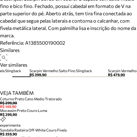
fino e bico fino. Fechado, possui cabedal em formato de V na
parte superior do pé. Aberto atrás, tem tira fina conectada ao
cabedal que segue pelas laterais e contorna o calcanhar, com
fivela metálica lateral. Com palmilha lisa e inscrição do nome da
marca.
Referência:
A1385500190002
Similares
Ver similares
ela Slingback
Scarpin Vermelho Salto Fino Slingback
Scarpin Vermelho
R$ 399,90
R$ 479,90
VEJA TAMBÉM
Coturno Preto Cano Medio Tratorado
R$ 299,90
R$ 149,90
Mocassim Preto Couro Luma
R$ 299,90
experimente
Sandalia Rasteira Off-White Couro Fivela
R$ 359,90