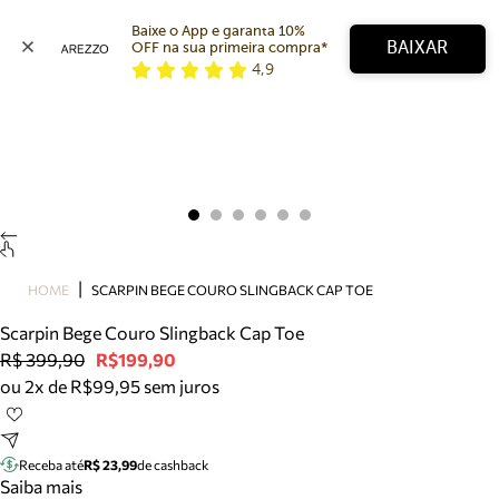
Baixe o App e garanta 10% 
BAIXAR
OFF na sua primeira compra* 
4,9
Arezzo
Favoritos
categorias sugeridas
Buscar produtos
Bota
Papete
Scarpin
Mocassim
Bolsa
HOME
SCARPIN BEGE COURO SLINGBACK CAP TOE
Sapatilha
Scarpin Bege Couro Slingback Cap Toe
Tamanco
R$ 399,90
R$199,90
Tênis
ou 2x de R$99,95 sem juros
Mule
Rasteira
Precisa de ajuda?
Tire dúvidas sobre pedidos, devoluções e mais.
Receba até
R$ 23,99
de cashback
Saiba mais