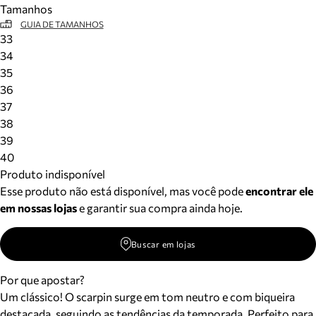
Tamanhos
Meus pedidos
GUIA DE TAMANHOS
Acompanhe seus pedidos e solicite devoluções.
33
34
35
36
37
38
39
40
Produto indisponível
Esse produto não está disponível, mas você pode
encontrar ele
em nossas lojas
e garantir sua compra ainda hoje.
Buscar em lojas
Por que apostar?
Um clássico! O scarpin surge em tom neutro e com biqueira
destacada, seguindo as tendências da temporada. Perfeito para