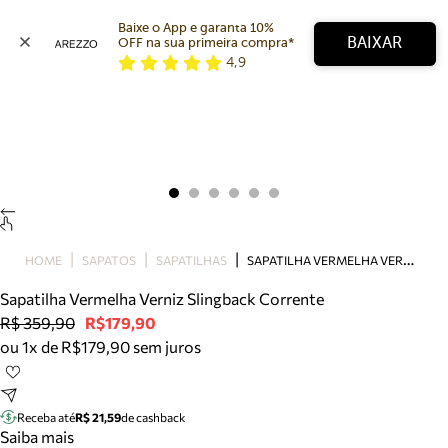
Baixe o App e garanta 10% 
BAIXAR
OFF na sua primeira compra* 
4,9
Arezzo
Favoritos
categorias sugeridas
Buscar produtos
Bota
Papete
Scarpin
Mocassim
Bolsa
S
APATILHA VERMELHA VERNIZ SLINGBACK CORRENTE
HOME
SAPATOS
SAPATILHAS
Sapatilha
Sapatilha Vermelha Verniz Slingback Corrente
Tamanco
R$ 359,90
R$179,90
Tênis
ou 1x de R$179,90 sem juros
Mule
Rasteira
Precisa de ajuda?
Tire dúvidas sobre pedidos, devoluções e mais.
Receba até
R$ 21,59
de cashback
Saiba mais