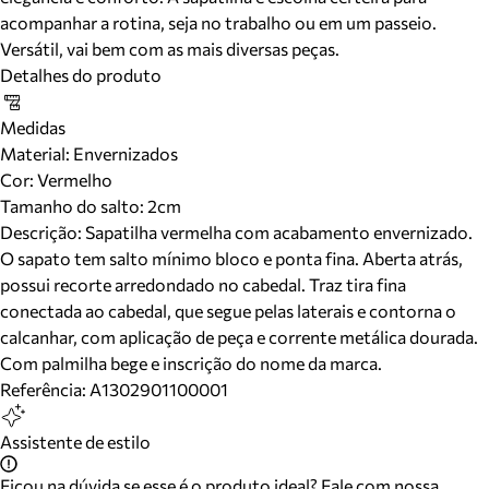
acompanhar a rotina, seja no trabalho ou em um passeio.
Versátil, vai bem com as mais diversas peças.
Detalhes do produto
Medidas
Material
:
Envernizados
Cor
:
Vermelho
Tamanho do salto:
2cm
Descrição:
Sapatilha vermelha com acabamento envernizado.
O sapato tem salto mínimo bloco e ponta fina. Aberta atrás,
possui recorte arredondado no cabedal. Traz tira fina
conectada ao cabedal, que segue pelas laterais e contorna o
calcanhar, com aplicação de peça e corrente metálica dourada.
Com palmilha bege e inscrição do nome da marca.
Referência:
A1302901100001
Assistente de estilo
Ficou na dúvida se esse é o produto ideal? Fale com nossa