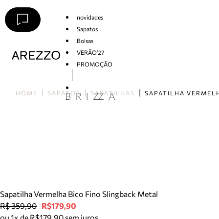
novidades
Sapatos
Bolsas
VERÃO'27
PROMOÇÃO
Arezzo
HOME
SAPATOS
SAPATILHAS
Sapatilha Vermelha Bico Fino Slingback Metal
R$ 359,90
R$179,90
ou 1x de R$179,90 sem juros