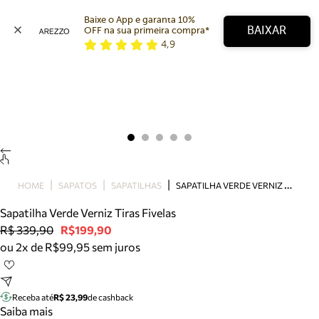
Baixe o App e garanta 10% 
BAIXAR
OFF na sua primeira compra* 
4,9
Arezzo
Favoritos
categorias sugeridas
Buscar produtos
Bota
Papete
Scarpin
Mocassim
Bolsa
S
APATILHA VERDE VERNIZ TIRAS FIVELAS
HOME
SAPATOS
SAPATILHAS
Sapatilha
Sapatilha Verde Verniz Tiras Fivelas
Tamanco
R$ 339,90
R$199,90
Tênis
ou 2x de R$99,95 sem juros
Mule
Rasteira
Precisa de ajuda?
Tire dúvidas sobre pedidos, devoluções e mais.
Receba até
R$ 23,99
de cashback
Saiba mais