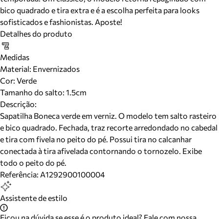
bico quadrado e tira extra e é a escolha perfeita para looks
sofisticados e fashionistas. Aposte!
Detalhes do produto
Medidas
Material
:
Envernizados
Cor
:
Verde
Tamanho do salto:
1.5cm
Descrição:
Sapatilha Boneca verde em verniz. O modelo tem salto rasteiro
e bico quadrado. Fechada, traz recorte arredondado no cabedal
e tira com fivela no peito do pé. Possui tira no calcanhar
conectada à tira afivelada contornando o tornozelo. Exibe
todo o peito do pé.
Referência:
A1292900100004
Assistente de estilo
Ficou na dúvida se esse é o produto ideal? Fale com nossa