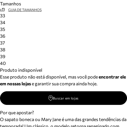
Tamanhos
Meus pedidos
GUIA DE TAMANHOS
Acompanhe seus pedidos e solicite devoluções.
33
34
35
36
37
38
39
40
Produto indisponível
Esse produto não está disponível, mas você pode
encontrar ele
em nossas lojas
e garantir sua compra ainda hoje.
Buscar em lojas
Por que apostar?
O sapato boneca ou Mary Jane é uma das grandes tendências da
temporada! Um clássico, o modelo retorna repaginado com