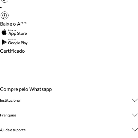
Baixe o APP
Certificado
Compre pelo Whatsapp
Institucional
Sobre A Marca
Franquias
Cashback
Trabalhe Conosco
Multimarcas
Ajuda e suporte
Venda Corporativa
Plano de Negócio