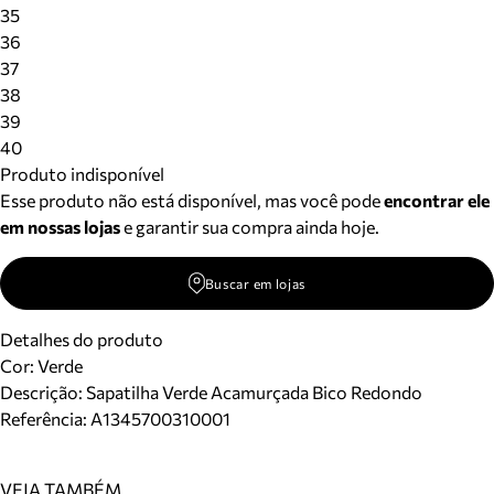
Meus pedidos
35
Acompanhe seus pedidos e solicite devoluções.
36
37
38
39
40
Produto indisponível
Esse produto não está disponível, mas você pode
encontrar ele
em nossas lojas
e garantir sua compra ainda hoje.
Buscar em lojas
Detalhes do produto
Cor
:
Verde
Descrição:
Sapatilha Verde Acamurçada Bico Redondo
Referência:
A1345700310001
VEJA TAMBÉM