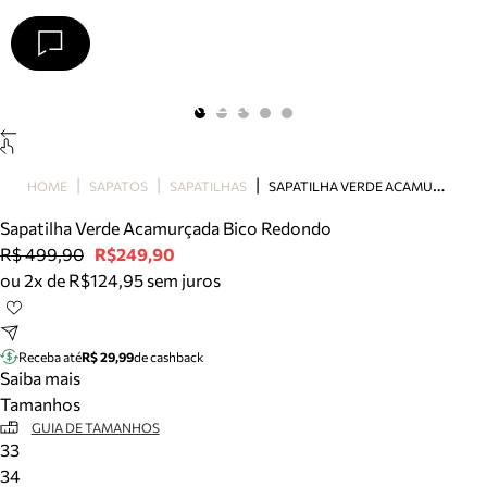
Arezzo
Favoritos
categorias sugeridas
Buscar produtos
Bota
S
APATILHA VERDE ACAMURÇADA BICO REDONDO
HOME
SAPATOS
SAPATILHAS
Papete
Scarpin
Sapatilha Verde Acamurçada Bico Redondo
Mocassim
R$ 499,90
R$249,90
Bolsa
ou 2x de R$124,95 sem juros
Sapatilha
Tamanco
Tênis
Receba até
R$ 29,99
de cashback
Mule
Saiba mais
Rasteira
Tamanhos
Precisa de ajuda?
GUIA DE TAMANHOS
33
Tire dúvidas sobre pedidos, devoluções e mais.
34