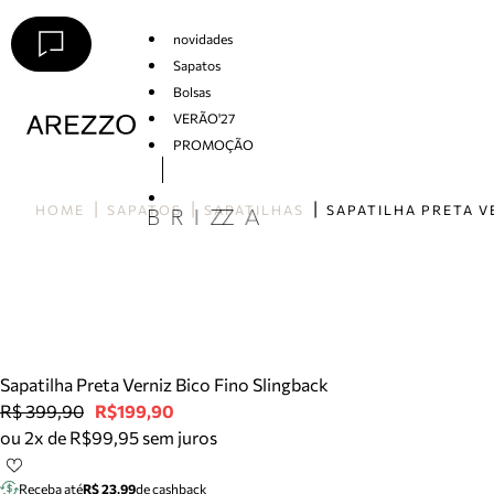
novidades
Sapatos
Bolsas
VERÃO'27
PROMOÇÃO
Arezzo
HOME
SAPATOS
SAPATILHAS
Sapatilha Preta Verniz Bico Fino Slingback
R$ 399,90
R$199,90
ou 2x de R$99,95 sem juros
Receba até
R$ 23,99
de cashback