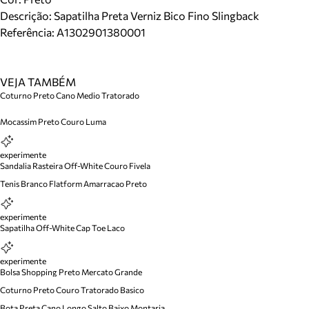
Descrição:
Sapatilha Preta Verniz Bico Fino Slingback
Referência:
A1302901380001
VEJA TAMBÉM
Coturno Preto Cano Medio Tratorado
Mocassim Preto Couro Luma
experimente
Sandalia Rasteira Off-White Couro Fivela
Tenis Branco Flatform Amarracao Preto
experimente
Sapatilha Off-White Cap Toe Laco
experimente
Bolsa Shopping Preto Mercato Grande
Coturno Preto Couro Tratorado Basico
Bota Preta Cano Longo Salto Baixo Montaria