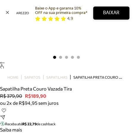
Baixe o App e garanta 10% 
BAIXAR
OFF na sua primeira compra* 
4,9
Arezzo
Favoritos
categorias sugeridas
Buscar produtos
Bota
Papete
Scarpin
Mocassim
Bolsa
S
APATILHA PRETA COURO VAZADA TIRA
HOME
SAPATOS
SAPATILHAS
Sapatilha
Sapatilha Preta Couro Vazada Tira
Tamanco
R$ 379,90
R$189,90
Tênis
ou 2x de R$94,95 sem juros
Mule
Rasteira
Precisa de ajuda?
Tire dúvidas sobre pedidos, devoluções e mais.
Receba até
R$ 22,79
de cashback
Saiba mais