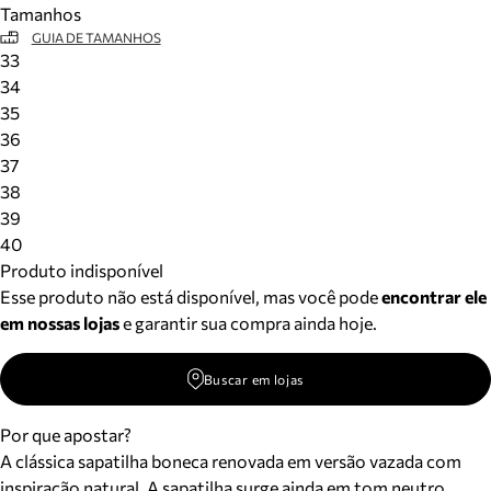
Tamanhos
Meus pedidos
GUIA DE TAMANHOS
Acompanhe seus pedidos e solicite devoluções.
33
34
35
36
37
38
39
40
Produto indisponível
Esse produto não está disponível, mas você pode
encontrar ele
em nossas lojas
e garantir sua compra ainda hoje.
Buscar em lojas
Por que apostar?
A clássica sapatilha boneca renovada em versão vazada com
inspiração natural. A sapatilha surge ainda em tom neutro,