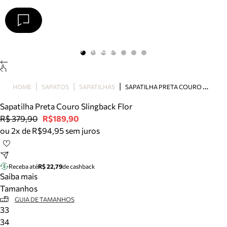
Arezzo
Favoritos
categorias sugeridas
Buscar produtos
Bota
S
APATILHA PRETA COURO SLINGBACK FLOR
HOME
SAPATOS
SAPATILHAS
Papete
Scarpin
Sapatilha Preta Couro Slingback Flor
Mocassim
R$ 379,90
R$189,90
Bolsa
ou 2x de R$94,95 sem juros
Sapatilha
Tamanco
Tênis
Receba até
R$ 22,79
de cashback
Mule
Saiba mais
Rasteira
Tamanhos
Precisa de ajuda?
GUIA DE TAMANHOS
33
Tire dúvidas sobre pedidos, devoluções e mais.
34