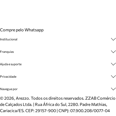
Compre pelo Whatsapp
Institucional
Sobre A Marca
Franquias
Cashback
Trabalhe Conosco
Multimarcas
Ajuda e suporte
Venda Corporativa
Plano de Negócio
Sustentabilidade
Seja Franqueado
Central de Atendimento
Privacidade
Mapa do Site
Cadastro
Benefícios
Entrega
Termos de Uso
Navegue por
Inverno
Meus Pedidos
Politica e Privacidade
Mundo Arezzo
Trocas e Devoluções
Sapatos
©
2026
, Arezzo. Todos os direitos reservados.
ZZAB Comércio
Cartão Presente
Bolsas
de Calçados Ltda. | Rua África do Sul, 2280. Padre Mathias,
Localizador de lojas
Scarpins
Cariacica/ES. CEP: 29157-900 | CNPJ: 07.900.208/0077-04