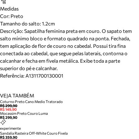
Medidas
Cor
:
Preto
Tamanho do salto:
1.2cm
Descrição:
Sapatilha feminina preta em couro. O sapato tem
salto mínimo bloco e formato quadrado na ponta. Fechada,
tem aplicação de flor de couro no cabedal. Possui tira fina
conectada ao cabedal, que segue pelas laterais, contorna o
calcanhar e fecha em fivela metálica. Exibe toda a parte
superior do pé e calcanhar.
Referência:
A1311700130001
VEJA TAMBÉM
Coturno Preto Cano Medio Tratorado
R$ 299,90
R$ 149,90
Mocassim Preto Couro Luma
R$ 299,90
experimente
Sandalia Rasteira Off-White Couro Fivela
R$ 359,90