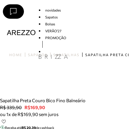
novidades
Sapatos
Bolsas
VERÃO'27
PROMOÇÃO
Arezzo
HOME
SAPATOS
SAPATILHAS
Sapatilha Preta Couro Bico Fino Balneário
R$ 339,90
R$169,90
ou 1x de R$169,90 sem juros
Receba até
R$ 20,39
de cashback