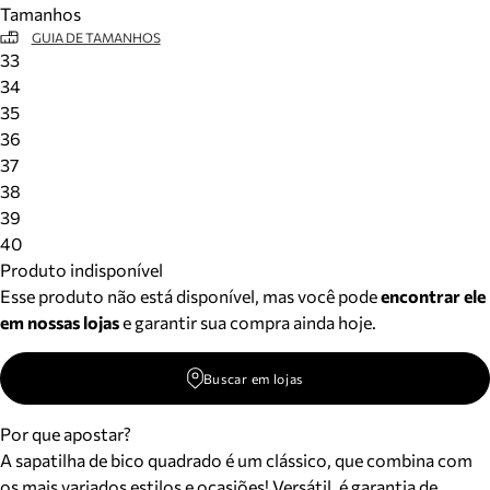
Tamanhos
Meus pedidos
GUIA DE TAMANHOS
Acompanhe seus pedidos e solicite devoluções.
33
34
35
36
37
38
39
40
Produto indisponível
Esse produto não está disponível, mas você pode
encontrar ele
em nossas lojas
e garantir sua compra ainda hoje.
Buscar em lojas
Por que apostar?
A sapatilha de bico quadrado é um clássico, que combina com
os mais variados estilos e ocasiões! Versátil, é garantia de