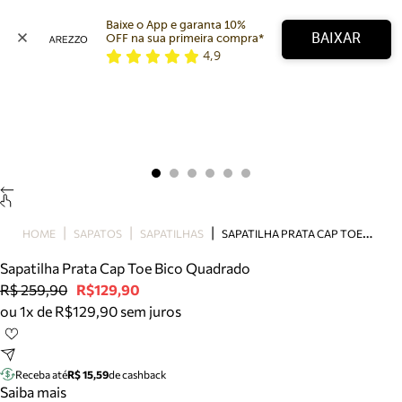
Baixe o App e garanta 10% 
BAIXAR
OFF na sua primeira compra* 
4,9
Arezzo
Favoritos
categorias sugeridas
Buscar produtos
Bota
Papete
Scarpin
Mocassim
Bolsa
S
APATILHA PRATA CAP TOE BICO QUADRADO
HOME
SAPATOS
SAPATILHAS
Sapatilha
Sapatilha Prata Cap Toe Bico Quadrado
Tamanco
R$ 259,90
R$129,90
Tênis
ou 1x de R$129,90 sem juros
Mule
Rasteira
Precisa de ajuda?
Tire dúvidas sobre pedidos, devoluções e mais.
Receba até
R$ 15,59
de cashback
Saiba mais