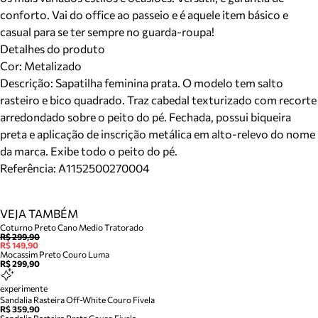
conforto. Vai do office ao passeio e é aquele item básico e
casual para se ter sempre no guarda-roupa!
Detalhes do produto
Cor
:
Metalizado
Descrição:
Sapatilha feminina prata. O modelo tem salto
rasteiro e bico quadrado. Traz cabedal texturizado com recorte
arredondado sobre o peito do pé. Fechada, possui biqueira
preta e aplicação de inscrição metálica em alto-relevo do nome
da marca. Exibe todo o peito do pé.
Referência:
A1152500270004
VEJA TAMBÉM
Coturno Preto Cano Medio Tratorado
R$ 299,90
R$ 149,90
Mocassim Preto Couro Luma
R$ 299,90
experimente
Sandalia Rasteira Off-White Couro Fivela
R$ 359,90