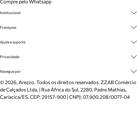
Compre pelo Whatsapp
Institucional
Sobre A Marca
Franquias
Cashback
Trabalhe Conosco
Multimarcas
Ajuda e suporte
Venda Corporativa
Plano de Negócio
Sustentabilidade
Seja Franqueado
Central de Atendimento
Privacidade
Mapa do Site
Cadastro
Benefícios
Entrega
Termos de Uso
Navegue por
Inverno
Meus Pedidos
Politica e Privacidade
Mundo Arezzo
Trocas e Devoluções
Sapatos
©
2026
, Arezzo. Todos os direitos reservados.
ZZAB Comércio
Cartão Presente
Bolsas
de Calçados Ltda. | Rua África do Sul, 2280. Padre Mathias,
Localizador de lojas
Scarpins
Cariacica/ES. CEP: 29157-900 | CNPJ: 07.900.208/0077-04
Sapatilhas
Mocassins
Tênis
Sandálias
Mules