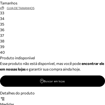
Tamanhos
Meus pedidos
GUIA DE TAMANHOS
Acompanhe seus pedidos e solicite devoluções.
33
34
35
36
37
38
39
40
Produto indisponível
Esse produto não está disponível, mas você pode
encontrar ele
em nossas lojas
e garantir sua compra ainda hoje.
Buscar em lojas
Detalhes do produto
Medidas