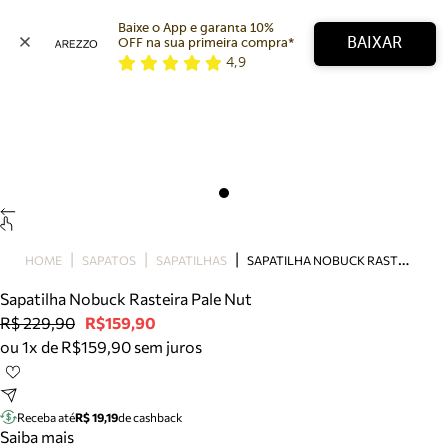
Baixe o App e garanta 10% 
BAIXAR
OFF na sua primeira compra* 
4,9
Arezzo
Favoritos
categorias sugeridas
Buscar produtos
Bota
Papete
Scarpin
Mocassim
Bolsa
S
APATILHA NOBUCK RASTEIRA PALE NUT
HOME
SAPATOS
SAPATILHAS
Sapatilha
Sapatilha Nobuck Rasteira Pale Nut
Tamanco
R$ 229,90
R$159,90
Tênis
ou 1x de R$159,90 sem juros
Mule
Rasteira
Precisa de ajuda?
Tire dúvidas sobre pedidos, devoluções e mais.
Receba até
R$ 19,19
de cashback
Saiba mais