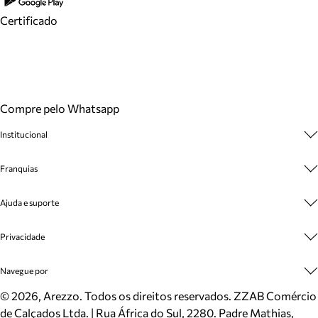
Certificado
Compre pelo Whatsapp
Institucional
Sobre A Marca
Franquias
Cashback
Trabalhe Conosco
Multimarcas
Ajuda e suporte
Venda Corporativa
Plano de Negócio
Sustentabilidade
Seja Franqueado
Central de Atendimento
Privacidade
Mapa do Site
Cadastro
Benefícios
Entrega
Termos de Uso
Navegue por
Inverno
Meus Pedidos
Politica e Privacidade
Mundo Arezzo
Trocas e Devoluções
Sapatos
©
2026
, Arezzo. Todos os direitos reservados.
ZZAB Comércio
Cartão Presente
Bolsas
de Calçados Ltda. | Rua África do Sul, 2280. Padre Mathias,