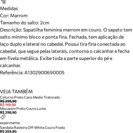
Medidas
Cor
:
Marrom
Tamanho do salto:
2cm
Descrição:
Sapatilha feminina marrom em couro. O sapato tem
salto mínimo bloco e ponta fina. Fechada, tem aplicação de
laço duplo e lateral no cabedal. Possui tira fina conectada ao
cabedal, que segue pelas laterais, contorna o calcanhar e fecha
em fivela metálica. Exibe toda a parte superior do pé e
calcanhar.
Referência:
A1302900690005
VEJA TAMBÉM
Coturno Preto Cano Medio Tratorado
R$ 299,90
R$ 149,90
Mocassim Preto Couro Luma
R$ 299,90
experimente
Sandalia Rasteira Off-White Couro Fivela
R$ 359,90