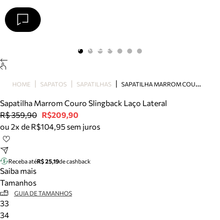
Arezzo
Favoritos
categorias sugeridas
Buscar produtos
Bota
S
APATILHA MARROM COURO SLINGBACK LAÇO LATERAL
HOME
SAPATOS
SAPATILHAS
Papete
Scarpin
Sapatilha Marrom Couro Slingback Laço Lateral
Mocassim
R$ 359,90
R$209,90
Bolsa
ou 2x de R$104,95 sem juros
Sapatilha
Tamanco
Tênis
Receba até
R$ 25,19
de cashback
Mule
Saiba mais
Rasteira
Tamanhos
Precisa de ajuda?
GUIA DE TAMANHOS
33
Tire dúvidas sobre pedidos, devoluções e mais.
34