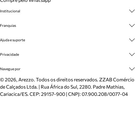
Institucional
Sobre A Marca
Franquias
Cashback
Trabalhe Conosco
Multimarcas
Ajuda e suporte
Venda Corporativa
Plano de Negócio
Sustentabilidade
Seja Franqueado
Central de Atendimento
Privacidade
Mapa do Site
Cadastro
Benefícios
Entrega
Termos de Uso
Navegue por
Inverno
Meus Pedidos
Politica e Privacidade
Mundo Arezzo
Trocas e Devoluções
Sapatos
©
2026
, Arezzo. Todos os direitos reservados.
ZZAB Comércio
Cartão Presente
Bolsas
de Calçados Ltda. | Rua África do Sul, 2280. Padre Mathias,
Localizador de lojas
Scarpins
Cariacica/ES. CEP: 29157-900 | CNPJ: 07.900.208/0077-04
Sapatilhas
Mocassins
Tênis
Sandálias
Mules