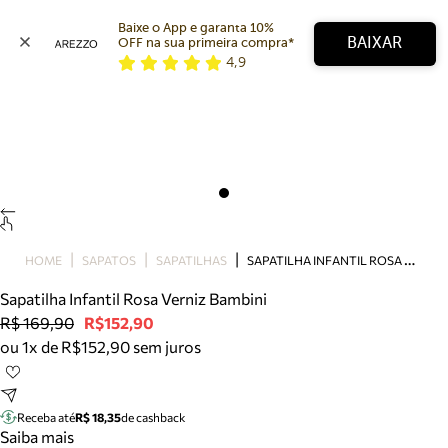
Baixe o App e garanta 10% 
BAIXAR
OFF na sua primeira compra* 
4,9
Arezzo
Favoritos
categorias sugeridas
Buscar produtos
Bota
Papete
Scarpin
Mocassim
Bolsa
S
APATILHA INFANTIL ROSA VERNIZ BAMBINI
HOME
SAPATOS
SAPATILHAS
Sapatilha
Sapatilha Infantil Rosa Verniz Bambini
Tamanco
R$ 169,90
R$152,90
Tênis
ou 1x de R$152,90 sem juros
Mule
Rasteira
Precisa de ajuda?
Tire dúvidas sobre pedidos, devoluções e mais.
Receba até
R$ 18,35
de cashback
Saiba mais