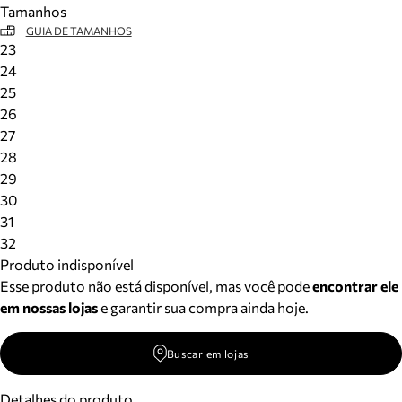
Tamanhos
Meus pedidos
GUIA DE TAMANHOS
Acompanhe seus pedidos e solicite devoluções.
23
24
25
26
27
28
29
30
31
32
Produto indisponível
Esse produto não está disponível, mas você pode
encontrar ele
em nossas lojas
e garantir sua compra ainda hoje.
Buscar em lojas
Detalhes do produto