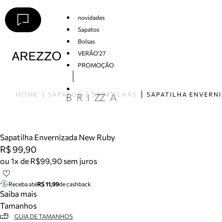
novidades
Sapatos
Bolsas
VERÃO'27
PROMOÇÃO
Arezzo
HOME
SAPATOS
SAPATILHAS
Sapatilha Envernizada New Ruby
R$ 99,90
ou 1x de R$99,90 sem juros
Receba até
R$ 11,99
de cashback
Saiba mais
Tamanhos
GUIA DE TAMANHOS