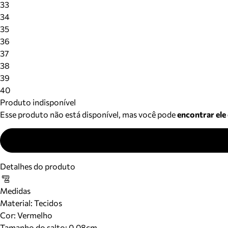
33
34
35
36
37
38
39
40
Produto indisponível
Esse produto não está disponível, mas você pode
encontrar ele
Detalhes do produto
Medidas
Material
:
Tecidos
Cor
:
Vermelho
Tamanho do salto:
0.08cm