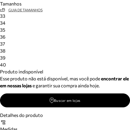
Tamanhos
Meus pedidos
GUIA DE TAMANHOS
Acompanhe seus pedidos e solicite devoluções.
33
34
35
36
37
38
39
40
Produto indisponível
Esse produto não está disponível, mas você pode
encontrar ele
em nossas lojas
e garantir sua compra ainda hoje.
Buscar em lojas
Detalhes do produto
Medidas