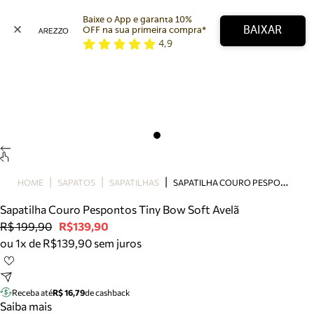
Baixe o App e garanta 10% 
BAIXAR
OFF na sua primeira compra* 
4,9
Arezzo
Favoritos
categorias sugeridas
Buscar produtos
Bota
Papete
Scarpin
Mocassim
Bolsa
S
APATILHA COURO PESPONTOS TINY BOW SOFT AVELÃ
HOME
SAPATOS
SAPATILHAS
Sapatilha
Sapatilha Couro Pespontos Tiny Bow Soft Avelã
Tamanco
R$ 199,90
R$139,90
Tênis
ou 1x de R$139,90 sem juros
Mule
Rasteira
Precisa de ajuda?
Tire dúvidas sobre pedidos, devoluções e mais.
Receba até
R$ 16,79
de cashback
Saiba mais