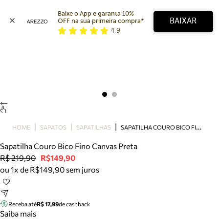
Baixe o App e garanta 10% 
BAIXAR
OFF na sua primeira compra* 
4,9
Arezzo
Favoritos
categorias sugeridas
Buscar produtos
Bota
Papete
Scarpin
Mocassim
Bolsa
S
APATILHA COURO BICO FINO CANVAS PRETA
HOME
SAPATOS
SAPATILHAS
Sapatilha
Sapatilha Couro Bico Fino Canvas Preta
Tamanco
R$ 219,90
R$149,90
Tênis
ou 1x de R$149,90 sem juros
Mule
Rasteira
Precisa de ajuda?
Tire dúvidas sobre pedidos, devoluções e mais.
Receba até
R$ 17,99
de cashback
Saiba mais