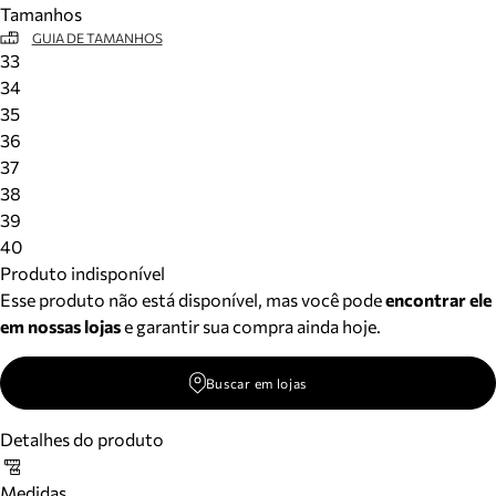
Tamanhos
Meus pedidos
GUIA DE TAMANHOS
Acompanhe seus pedidos e solicite devoluções.
33
34
35
36
37
38
39
40
Produto indisponível
Esse produto não está disponível, mas você pode
encontrar ele
em nossas lojas
e garantir sua compra ainda hoje.
Buscar em lojas
Detalhes do produto
Medidas