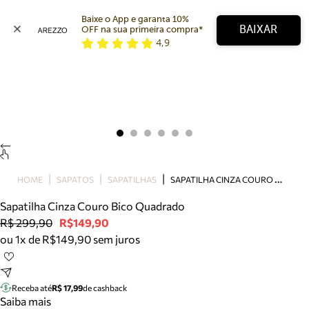
Baixe o App e garanta 10% 
BAIXAR
OFF na sua primeira compra* 
4,9
Arezzo
Favoritos
categorias sugeridas
Buscar produtos
Bota
Papete
Scarpin
Mocassim
Bolsa
S
APATILHA CINZA COURO BICO QUADRADO
HOME
SAPATOS
SAPATILHAS
Sapatilha
Sapatilha Cinza Couro Bico Quadrado
Tamanco
R$ 299,90
R$149,90
Tênis
ou 1x de R$149,90 sem juros
Mule
Rasteira
Precisa de ajuda?
Tire dúvidas sobre pedidos, devoluções e mais.
Receba até
R$ 17,99
de cashback
Saiba mais