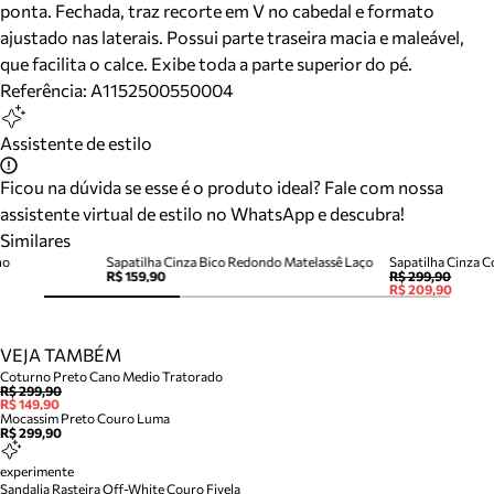
ponta. Fechada, traz recorte em V no cabedal e formato
ajustado nas laterais. Possui parte traseira macia e maleável,
que facilita o calce. Exibe toda a parte superior do pé.
Referência:
A1152500550004
Assistente de estilo
Ficou na dúvida se esse é o produto ideal? Fale com nossa
assistente virtual de estilo no WhatsApp e descubra!
Similares
no
Sapatilha Cinza Bico Redondo Matelassê Laço
Sapatilha Cinza 
R$ 159,90
R$ 299,90
R$ 209,90
VEJA TAMBÉM
Coturno Preto Cano Medio Tratorado
R$ 299,90
R$ 149,90
Mocassim Preto Couro Luma
R$ 299,90
experimente
Sandalia Rasteira Off-White Couro Fivela