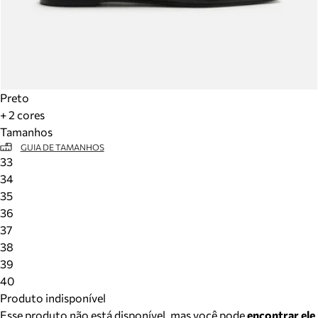
Preto
+ 2 cores
Tamanhos
GUIA DE TAMANHOS
33
34
35
36
37
38
39
40
Produto indisponível
Esse produto não está disponível, mas você pode
encontrar ele