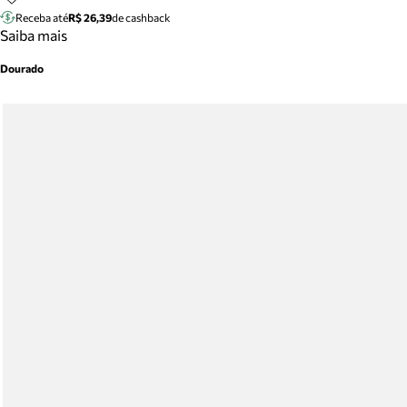
Receba até
R$ 26,39
de cashback
Saiba mais
Dourado