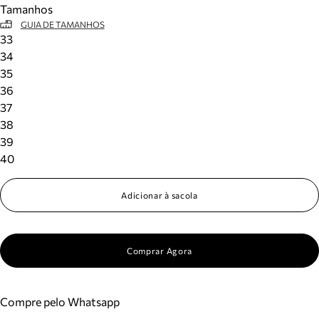
Tamanhos
Meus pedidos
GUIA DE TAMANHOS
Acompanhe seus pedidos e solicite devoluções.
33
34
35
36
37
38
39
40
Adicionar à sacola
Comprar Agora
Compre pelo Whatsapp