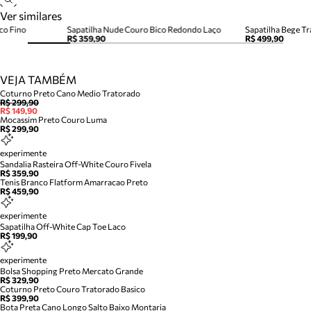
Ver similares
co Fino
Sapatilha Nude Couro Bico Redondo Laço
Sapatilha Bege T
R$ 359,90
R$ 499,90
VEJA TAMBÉM
Coturno Preto Cano Medio Tratorado
R$ 299,90
R$ 149,90
Mocassim Preto Couro Luma
R$ 299,90
experimente
Sandalia Rasteira Off-White Couro Fivela
R$ 359,90
Tenis Branco Flatform Amarracao Preto
R$ 459,90
experimente
Sapatilha Off-White Cap Toe Laco
R$ 199,90
experimente
Bolsa Shopping Preto Mercato Grande
R$ 329,90
Coturno Preto Couro Tratorado Basico
R$ 399,90
Bota Preta Cano Longo Salto Baixo Montaria