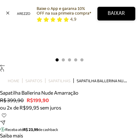
Baixe o App e garanta 10% 
BAIXAR
OFF na sua primeira compra* 
4,9
Arezzo
Favoritos
categorias sugeridas
Buscar produtos
Bota
Papete
Scarpin
Mocassim
Bolsa
S
APATILHA BALLERINA NUDE AMARRAÇÃO
HOME
SAPATOS
SAPATILHAS
Sapatilha
Sapatilha Ballerina Nude Amarração
Tamanco
R$ 399,90
R$199,90
Tênis
ou 2x de R$99,95 sem juros
Mule
Rasteira
Precisa de ajuda?
Tire dúvidas sobre pedidos, devoluções e mais.
Receba até
R$ 23,99
de cashback
Saiba mais