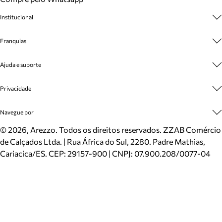
Institucional
Sobre A Marca
Franquias
Cashback
Trabalhe Conosco
Multimarcas
Ajuda e suporte
Venda Corporativa
Plano de Negócio
Sustentabilidade
Seja Franqueado
Central de Atendimento
Privacidade
Mapa do Site
Cadastro
Benefícios
Entrega
Termos de Uso
Navegue por
Inverno
Meus Pedidos
Politica e Privacidade
Mundo Arezzo
Trocas e Devoluções
Sapatos
©
2026
, Arezzo. Todos os direitos reservados.
ZZAB Comércio
Cartão Presente
Bolsas
de Calçados Ltda. | Rua África do Sul, 2280. Padre Mathias,
Localizador de lojas
Scarpins
Cariacica/ES. CEP: 29157-900 | CNPJ: 07.900.208/0077-04
Sapatilhas
Mocassins
Tênis
Sandálias
Mules