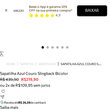
Baixe o App e garanta 10% 
BAIXAR
OFF na sua primeira compra* 
4,9
Arezzo
Favoritos
categorias sugeridas
Buscar produtos
Bota
Papete
Scarpin
Mocassim
Bolsa
S
APATILHA AZUL COURO SLINGBACK BICOLOR
HOME
SAPATOS
SAPATILHAS
Sapatilha
Sapatilha Azul Couro Slingback Bicolor
Tamanco
R$ 439,90
R$219,90
Tênis
ou 2x de R$109,95 sem juros
Mule
Rasteira
Precisa de ajuda?
Tire dúvidas sobre pedidos, devoluções e mais.
Receba até
R$ 26,39
de cashback
Saiba mais