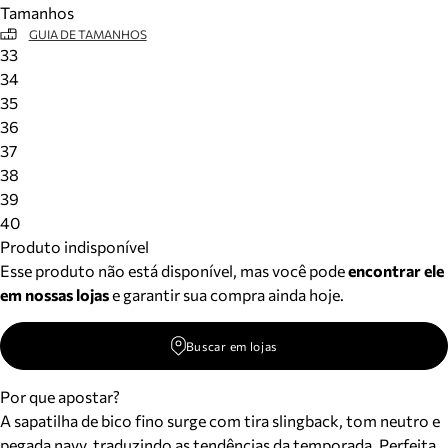
Tamanhos
Meus pedidos
GUIA DE TAMANHOS
Acompanhe seus pedidos e solicite devoluções.
33
34
35
36
37
38
39
40
Produto indisponível
Esse produto não está disponível, mas você pode
encontrar ele
em nossas lojas
e garantir sua compra ainda hoje.
Buscar em lojas
Por que apostar?
A sapatilha de bico fino surge com tira slingback, tom neutro e
pegada navy, traduzindo as tendências da temporada. Perfeita