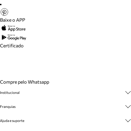
Baixe o APP
Certificado
Compre pelo Whatsapp
Institucional
Sobre A Marca
Franquias
Cashback
Trabalhe Conosco
Multimarcas
Ajuda e suporte
Venda Corporativa
Plano de Negócio
Sustentabilidade
Seja Franqueado
Central de Atendimento