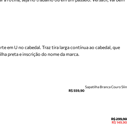
te em U no cabedal. Traz tira larga contínua ao cabedal, que
milha preta e inscrição do nome da marca.
Sapatilha Branca Couro Sli
R$ 559,90
R$ 299,90
R$ 149,90