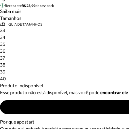
Receba até
R$ 23,99
de cashback
Saiba mais
Tamanhos
GUIA DE TAMANHOS
33
34
35
36
37
38
39
40
Produto indisponível
Esse produto não está disponível, mas você pode
encontrar ele
Por que apostar?
O modelo slingback é perfeito para quem busca praticidade, eleg