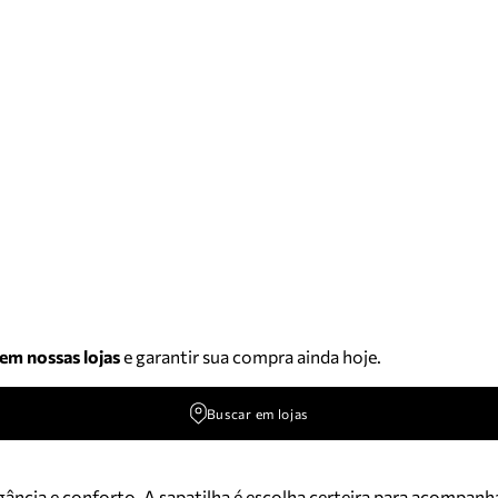
 em nossas lojas
e garantir sua compra ainda hoje.
Buscar em lojas
ância e conforto. A sapatilha é escolha certeira para acompanhar