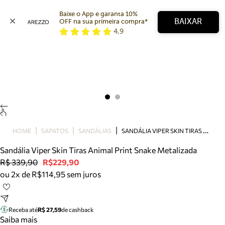
Baixe o App e garanta 10% 
BAIXAR
OFF na sua primeira compra* 
4,9
Arezzo
Favoritos
categorias sugeridas
Buscar produtos
Bota
Papete
Scarpin
Mocassim
Bolsa
S
ANDÁLIA VIPER SKIN TIRAS ANIMAL PRINT SNAKE METALIZADA
HOME
SAPATOS
SANDÁLIAS
Sapatilha
Sandália Viper Skin Tiras Animal Print Snake Metalizada
Tamanco
R$ 339,90
R$229,90
Tênis
ou 2x de R$114,95 sem juros
Mule
Rasteira
Precisa de ajuda?
Tire dúvidas sobre pedidos, devoluções e mais.
Receba até
R$ 27,59
de cashback
Saiba mais