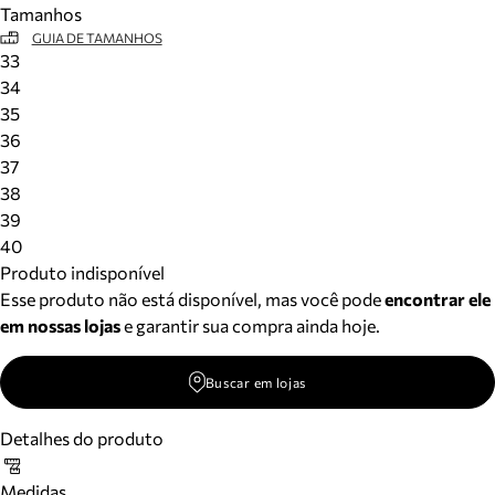
Tamanhos
Meus pedidos
GUIA DE TAMANHOS
Acompanhe seus pedidos e solicite devoluções.
33
34
35
36
37
38
39
40
Produto indisponível
Esse produto não está disponível, mas você pode
encontrar ele
em nossas lojas
e garantir sua compra ainda hoje.
Buscar em lojas
Detalhes do produto
Medidas