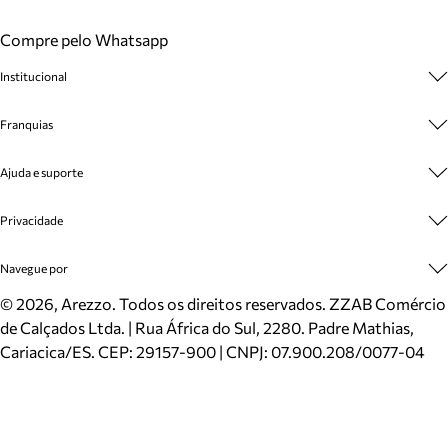
Compre pelo Whatsapp
Institucional
Sobre A Marca
Franquias
Cashback
Trabalhe Conosco
Multimarcas
Ajuda e suporte
Venda Corporativa
Plano de Negócio
Sustentabilidade
Seja Franqueado
Central de Atendimento
Privacidade
Mapa do Site
Cadastro
Benefícios
Entrega
Termos de Uso
Navegue por
Inverno
Meus Pedidos
Politica e Privacidade
Mundo Arezzo
Trocas e Devoluções
Sapatos
©
2026
, Arezzo. Todos os direitos reservados.
ZZAB Comércio
Cartão Presente
Bolsas
de Calçados Ltda. | Rua África do Sul, 2280. Padre Mathias,
Localizador de lojas
Scarpins
Cariacica/ES. CEP: 29157-900 | CNPJ: 07.900.208/0077-04
Sapatilhas
Mocassins
Tênis
Sandálias