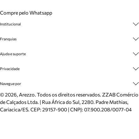
Compre pelo Whatsapp
Institucional
Sobre A Marca
Franquias
Cashback
Trabalhe Conosco
Multimarcas
Ajuda e suporte
Venda Corporativa
Plano de Negócio
Sustentabilidade
Seja Franqueado
Central de Atendimento
Privacidade
Mapa do Site
Cadastro
Benefícios
Entrega
Termos de Uso
Navegue por
Inverno
Meus Pedidos
Politica e Privacidade
Mundo Arezzo
Trocas e Devoluções
Sapatos
©
2026
, Arezzo. Todos os direitos reservados.
ZZAB Comércio
Cartão Presente
Bolsas
de Calçados Ltda. | Rua África do Sul, 2280. Padre Mathias,
Localizador de lojas
Scarpins
Cariacica/ES. CEP: 29157-900 | CNPJ: 07.900.208/0077-04
Sapatilhas
Mocassins
Tênis