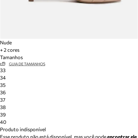
Nude
+ 2 cores
Tamanhos
GUIA DE TAMANHOS
33
34
35
36
37
38
39
40
Produto indisponível
Esse produto não está disponível, mas você pode
encontrar ele