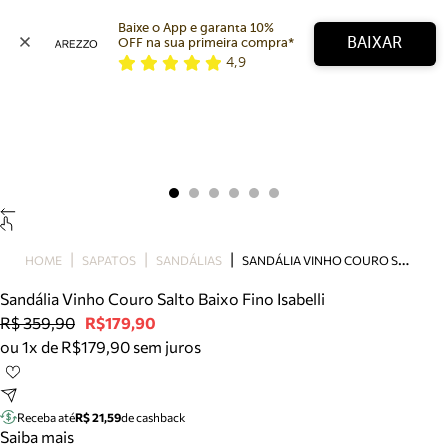
Baixe o App e garanta 10% 
BAIXAR
OFF na sua primeira compra* 
4,9
Arezzo
Favoritos
categorias sugeridas
Buscar produtos
Bota
Papete
Scarpin
Mocassim
Bolsa
S
ANDÁLIA VINHO COURO SALTO BAIXO FINO ISABELLI
HOME
SAPATOS
SANDÁLIAS
Sapatilha
Sandália Vinho Couro Salto Baixo Fino Isabelli
Tamanco
R$ 359,90
R$179,90
Tênis
ou 1x de R$179,90 sem juros
Mule
Rasteira
Precisa de ajuda?
Tire dúvidas sobre pedidos, devoluções e mais.
Receba até
R$ 21,59
de cashback
Saiba mais