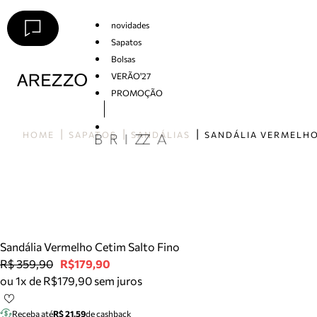
novidades
Sapatos
Bolsas
VERÃO'27
PROMOÇÃO
Arezzo
HOME
SAPATOS
SANDÁLIAS
Sandália Vermelho Cetim Salto Fino
R$ 359,90
R$179,90
ou 1x de R$179,90 sem juros
Receba até
R$ 21,59
de cashback