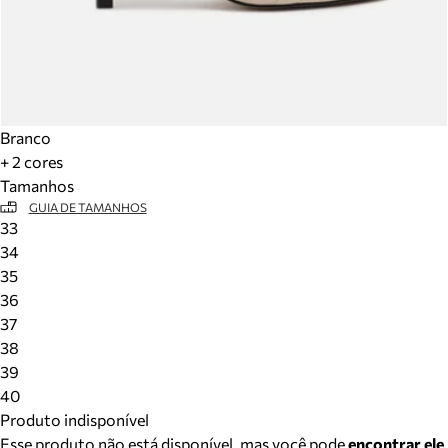
Branco
+ 2 cores
Tamanhos
GUIA DE TAMANHOS
33
34
35
36
37
38
39
40
Produto indisponível
Esse produto não está disponível, mas você pode
encontrar ele