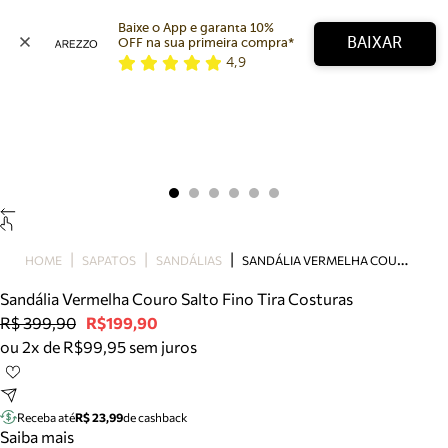
Baixe o App e garanta 10% 
BAIXAR
OFF na sua primeira compra* 
4,9
Arezzo
Favoritos
categorias sugeridas
Buscar produtos
Bota
Papete
Scarpin
Mocassim
Bolsa
S
ANDÁLIA VERMELHA COURO SALTO FINO TIRA COSTURAS
HOME
SAPATOS
SANDÁLIAS
Sapatilha
Sandália Vermelha Couro Salto Fino Tira Costuras
Tamanco
R$ 399,90
R$199,90
Tênis
ou 2x de R$99,95 sem juros
Mule
Rasteira
Precisa de ajuda?
Tire dúvidas sobre pedidos, devoluções e mais.
Receba até
R$ 23,99
de cashback
Saiba mais