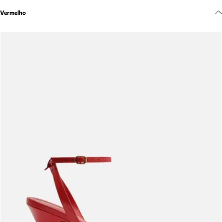
Meus pedidos
Vermelho
Acompanhe seus pedidos e solicite devoluções.