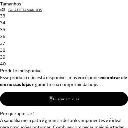
Tamanhos
Meus pedidos
GUIA DE TAMANHOS
Acompanhe seus pedidos e solicite devoluções.
33
34
35
36
37
38
39
40
Produto indisponível
Esse produto não está disponível, mas você pode
encontrar ele
em nossas lojas
e garantir sua compra ainda hoje.
Buscar em lojas
Por que apostar?
A sandália meia pata é garantia de looks imponentes e é ideal
para produções noturnas. Combine com peças mais ajustadas