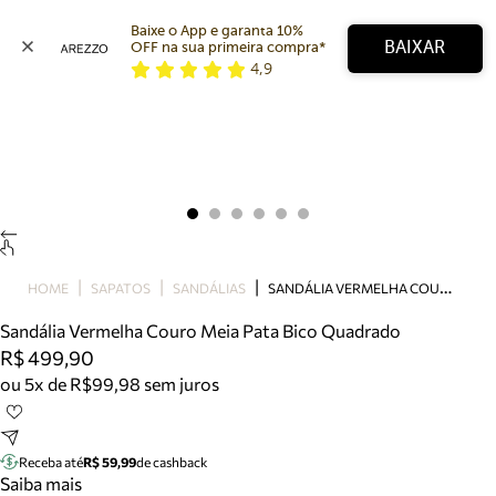
Baixe o App e garanta 10% 
BAIXAR
OFF na sua primeira compra* 
4,9
Arezzo
Favoritos
categorias sugeridas
Buscar produtos
Bota
Papete
Scarpin
Mocassim
Bolsa
S
ANDÁLIA VERMELHA COURO MEIA PATA BICO QUADRADO
HOME
SAPATOS
SANDÁLIAS
Sapatilha
Sandália Vermelha Couro Meia Pata Bico Quadrado
Tamanco
R$ 499,90
Tênis
ou 5x de R$99,98 sem juros
Mule
Rasteira
Precisa de ajuda?
Tire dúvidas sobre pedidos, devoluções e mais.
Receba até
R$ 59,99
de cashback
Saiba mais