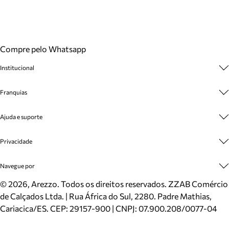
Compre pelo Whatsapp
Institucional
Sobre A Marca
Franquias
Cashback
Trabalhe Conosco
Multimarcas
Ajuda e suporte
Venda Corporativa
Plano de Negócio
Sustentabilidade
Seja Franqueado
Central de Atendimento
Privacidade
Mapa do Site
Cadastro
Benefícios
Entrega
Termos de Uso
Navegue por
Inverno
Meus Pedidos
Politica e Privacidade
Mundo Arezzo
Trocas e Devoluções
Sapatos
©
2026
, Arezzo. Todos os direitos reservados.
ZZAB Comércio
Cartão Presente
Bolsas
de Calçados Ltda. | Rua África do Sul, 2280. Padre Mathias,
Localizador de lojas
Scarpins
Cariacica/ES. CEP: 29157-900 | CNPJ: 07.900.208/0077-04
Sapatilhas