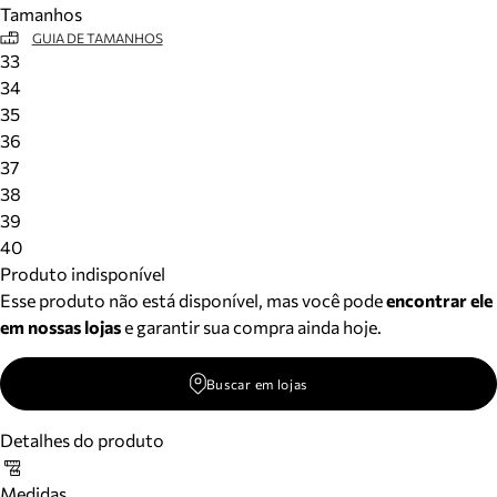
Tamanhos
Meus pedidos
GUIA DE TAMANHOS
Acompanhe seus pedidos e solicite devoluções.
33
34
35
36
37
38
39
40
Produto indisponível
Esse produto não está disponível, mas você pode
encontrar ele
em nossas lojas
e garantir sua compra ainda hoje.
Buscar em lojas
Detalhes do produto
Medidas