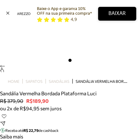
Baixe o App e garanta 10% 
BAIXAR
OFF na sua primeira compra* 
4,9
Arezzo
Favoritos
categorias sugeridas
Buscar produtos
Bota
Papete
Scarpin
Mocassim
Bolsa
S
ANDÁLIA VERMELHA BORDADA PLATAFORMA LUCI
HOME
SAPATOS
SANDÁLIAS
Sapatilha
Sandália Vermelha Bordada Plataforma Luci
Tamanco
R$ 379,90
R$189,90
Tênis
ou 2x de R$94,95 sem juros
Mule
Rasteira
Precisa de ajuda?
Tire dúvidas sobre pedidos, devoluções e mais.
Receba até
R$ 22,79
de cashback
Saiba mais