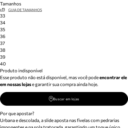
Tamanhos
Meus pedidos
GUIA DE TAMANHOS
Acompanhe seus pedidos e solicite devoluções.
33
34
35
36
37
38
39
40
Produto indisponível
Esse produto não está disponível, mas você pode
encontrar ele
em nossas lojas
e garantir sua compra ainda hoje.
Buscar em lojas
Por que apostar?
Urbana e descolada, a slide aposta nas fivelas com pedrarias
imponentes e na sola tratorada, garantindo um toque único