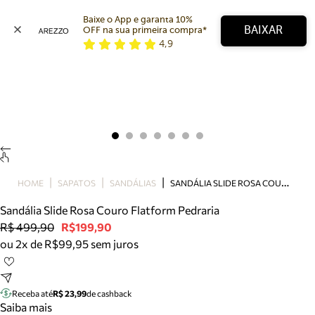
Baixe o App e garanta 10% 
BAIXAR
OFF na sua primeira compra* 
4,9
Arezzo
Favoritos
categorias sugeridas
Buscar produtos
Bota
Papete
Scarpin
Mocassim
Bolsa
S
ANDÁLIA SLIDE ROSA COURO FLATFORM PEDRARIA
HOME
SAPATOS
SANDÁLIAS
Sapatilha
Sandália Slide Rosa Couro Flatform Pedraria
Tamanco
R$ 499,90
R$199,90
Tênis
ou 2x de R$99,95 sem juros
Mule
Rasteira
Precisa de ajuda?
Tire dúvidas sobre pedidos, devoluções e mais.
Receba até
R$ 23,99
de cashback
Saiba mais