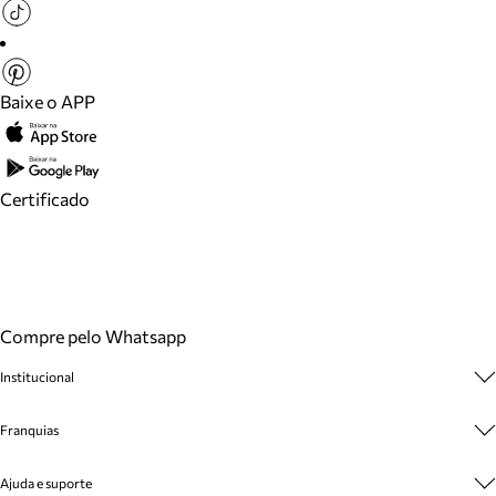
Baixe o APP
Certificado
Compre pelo Whatsapp
Institucional
Sobre A Marca
Franquias
Cashback
Trabalhe Conosco
Multimarcas
Ajuda e suporte
Venda Corporativa
Plano de Negócio