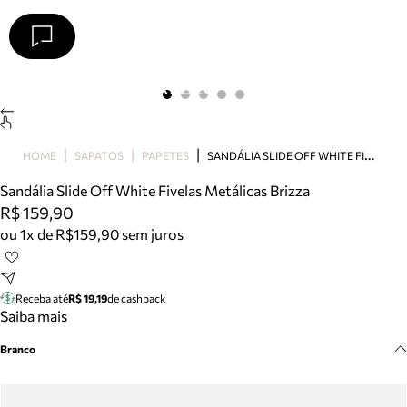
Arezzo
Favoritos
categorias sugeridas
Buscar produtos
Bota
S
ANDÁLIA SLIDE OFF WHITE FIVELAS METÁLICAS BRIZZA
HOME
SAPATOS
PAPETES
Papete
Scarpin
Sandália Slide Off White Fivelas Metálicas Brizza
Mocassim
R$ 159,90
Bolsa
ou 1x de R$159,90 sem juros
Sapatilha
Tamanco
Tênis
Receba até
R$ 19,19
de cashback
Mule
Saiba mais
Rasteira
Branco
Precisa de ajuda?
Tire dúvidas sobre pedidos, devoluções e mais.