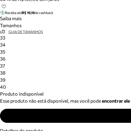
Receba até
R$ 19,19
de cashback
Saiba mais
Tamanhos
GUIA DE TAMANHOS
33
34
35
36
37
38
39
40
Produto indisponível
Esse produto não está disponível, mas você pode
encontrar ele
Detalhes do produto