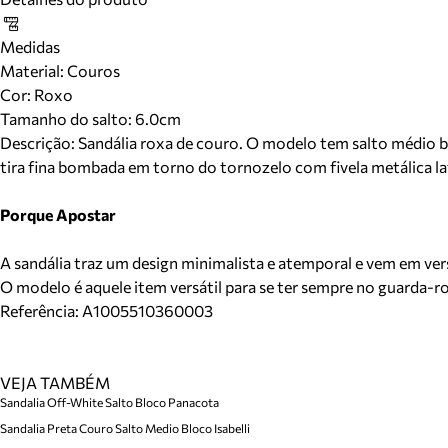
Medidas
Material
:
Couros
Cor
:
Roxo
Tamanho do salto:
6.0cm
Descrição:
Sandália roxa de couro. O modelo tem salto médio bl
tira fina bombada em torno do tornozelo com fivela metálica la
Porque Apostar
A sandália traz um design minimalista e atemporal e vem em ver
O modelo é aquele item versátil para se ter sempre no guarda-
Referência:
A1005510360003
VEJA TAMBÉM
Sandalia Off-White Salto Bloco Panacota
Sandalia Preta Couro Salto Medio Bloco Isabelli