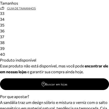
Tamanhos
Meus pedidos
GUIA DE TAMANHOS
Acompanhe seus pedidos e solicite devoluções.
33
34
35
36
37
38
39
40
Produto indisponível
Esse produto não está disponível, mas você pode
encontrar ele
em nossas lojas
e garantir sua compra ainda hoje.
Buscar em lojas
Por que apostar?
A sandália traz um design sóbrio e mistura o verniz com o salto
geométrico em material natural, tendência na temporada. Cria