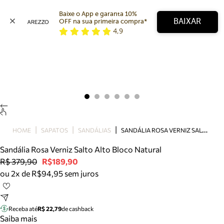
Baixe o App e garanta 10% 
BAIXAR
OFF na sua primeira compra* 
4,9
Arezzo
Favoritos
categorias sugeridas
Buscar produtos
Bota
Papete
Scarpin
Mocassim
Bolsa
S
ANDÁLIA ROSA VERNIZ SALTO ALTO BLOCO NATURAL
HOME
SAPATOS
SANDÁLIAS
Sapatilha
Sandália Rosa Verniz Salto Alto Bloco Natural
Tamanco
R$ 379,90
R$189,90
Tênis
ou 2x de R$94,95 sem juros
Mule
Rasteira
Precisa de ajuda?
Tire dúvidas sobre pedidos, devoluções e mais.
Receba até
R$ 22,79
de cashback
Saiba mais