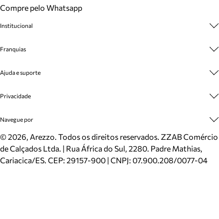
Compre pelo Whatsapp
Institucional
Sobre A Marca
Franquias
Cashback
Trabalhe Conosco
Multimarcas
Ajuda e suporte
Venda Corporativa
Plano de Negócio
Sustentabilidade
Seja Franqueado
Central de Atendimento
Privacidade
Mapa do Site
Cadastro
Benefícios
Entrega
Termos de Uso
Navegue por
Inverno
Meus Pedidos
Politica e Privacidade
Mundo Arezzo
Trocas e Devoluções
Sapatos
©
2026
, Arezzo. Todos os direitos reservados.
ZZAB Comércio
Cartão Presente
Bolsas
de Calçados Ltda. | Rua África do Sul, 2280. Padre Mathias,
Localizador de lojas
Scarpins
Cariacica/ES. CEP: 29157-900 | CNPJ: 07.900.208/0077-04
Sapatilhas
Mocassins
Tênis
Sandálias
Mules