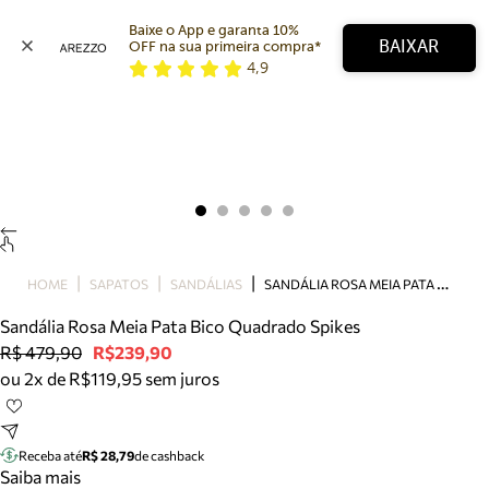
Baixe o App e garanta 10% 
BAIXAR
OFF na sua primeira compra* 
4,9
Arezzo
Favoritos
categorias sugeridas
Buscar produtos
Bota
Papete
Scarpin
Mocassim
Bolsa
S
ANDÁLIA ROSA MEIA PATA BICO QUADRADO SPIKES
HOME
SAPATOS
SANDÁLIAS
Sapatilha
Sandália Rosa Meia Pata Bico Quadrado Spikes
Tamanco
R$ 479,90
R$239,90
Tênis
ou 2x de R$119,95 sem juros
Mule
Rasteira
Precisa de ajuda?
Tire dúvidas sobre pedidos, devoluções e mais.
Receba até
R$ 28,79
de cashback
Saiba mais