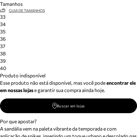
Tamanhos
Meus pedidos
GUIA DE TAMANHOS
Acompanhe seus pedidos e solicite devoluções.
33
34
35
36
37
38
39
40
Produto indisponível
Esse produto não está disponível, mas você pode
encontrar ele
em nossas lojas
e garantir sua compra ainda hoje.
Buscar em lojas
Por que apostar?
A sandália vem na paleta vibrante da temporada e com
aplicação de spikes, inserindo um toque urbano e descolado nas