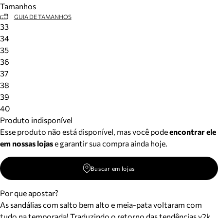
Tamanhos
Meus pedidos
GUIA DE TAMANHOS
Acompanhe seus pedidos e solicite devoluções.
33
34
35
36
37
38
39
40
Produto indisponível
Esse produto não está disponível, mas você pode
encontrar ele
em nossas lojas
e garantir sua compra ainda hoje.
Buscar em lojas
Por que apostar?
As sandálias com salto bem alto e meia-pata voltaram com
tudo na temporada! Traduzindo o retorno das tendências y2k