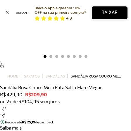
Baixe o App e garanta 10% 
BAIXAR
OFF na sua primeira compra* 
4,9
Arezzo
Favoritos
categorias sugeridas
Buscar produtos
Bota
Papete
Scarpin
Mocassim
Bolsa
S
ANDÁLIA ROSA COURO MEIA PATA SALTO FLARE MEGAN
HOME
SAPATOS
SANDÁLIAS
Sapatilha
Sandália Rosa Couro Meia Pata Salto Flare Megan
Tamanco
R$ 429,90
R$209,90
Tênis
ou 2x de R$104,95 sem juros
Mule
Rasteira
Precisa de ajuda?
Tire dúvidas sobre pedidos, devoluções e mais.
Receba até
R$ 25,19
de cashback
Saiba mais