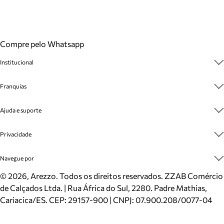
Compre pelo Whatsapp
Institucional
Sobre A Marca
Franquias
Cashback
Trabalhe Conosco
Multimarcas
Ajuda e suporte
Venda Corporativa
Plano de Negócio
Sustentabilidade
Seja Franqueado
Central de Atendimento
Privacidade
Mapa do Site
Cadastro
Benefícios
Entrega
Termos de Uso
Navegue por
Inverno
Meus Pedidos
Politica e Privacidade
Mundo Arezzo
Trocas e Devoluções
Sapatos
©
2026
, Arezzo. Todos os direitos reservados.
ZZAB Comércio
Cartão Presente
Bolsas
de Calçados Ltda. | Rua África do Sul, 2280. Padre Mathias,
Localizador de lojas
Scarpins
Cariacica/ES. CEP: 29157-900 | CNPJ: 07.900.208/0077-04
Sapatilhas
Mocassins