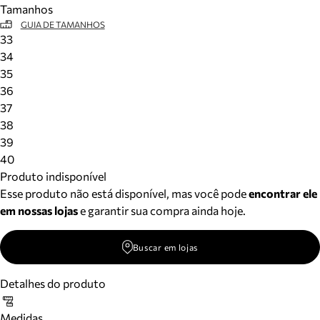
Tamanhos
Meus pedidos
GUIA DE TAMANHOS
Acompanhe seus pedidos e solicite devoluções.
33
34
35
36
37
38
39
40
Produto indisponível
Esse produto não está disponível, mas você pode
encontrar ele
em nossas lojas
e garantir sua compra ainda hoje.
Buscar em lojas
Detalhes do produto
Medidas