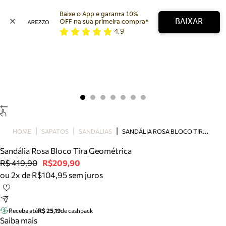
Baixe o App e garanta 10% 
BAIXAR
OFF na sua primeira compra* 
4,9
Arezzo
Favoritos
categorias sugeridas
Buscar produtos
Bota
Papete
Scarpin
Mocassim
Bolsa
S
ANDÁLIA ROSA BLOCO TIRA GEOMÉTRICA
HOME
SAPATOS
SANDÁLIAS
Sapatilha
Sandália Rosa Bloco Tira Geométrica
Tamanco
R$ 419,90
R$209,90
Tênis
ou 2x de R$104,95 sem juros
Mule
Rasteira
Precisa de ajuda?
Tire dúvidas sobre pedidos, devoluções e mais.
Receba até
R$ 25,19
de cashback
Saiba mais