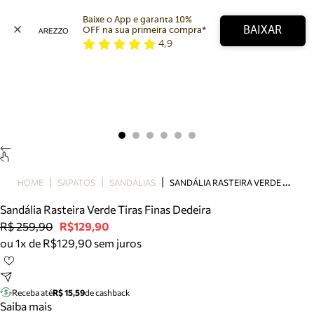
Baixe o App e garanta 10% 
BAIXAR
OFF na sua primeira compra* 
4,9
Arezzo
Favoritos
categorias sugeridas
Buscar produtos
Bota
Papete
Scarpin
Mocassim
Bolsa
S
ANDÁLIA RASTEIRA VERDE TIRAS FINAS DEDEIRA
HOME
SAPATOS
SANDÁLIAS
Sapatilha
Sandália Rasteira Verde Tiras Finas Dedeira
Tamanco
R$ 259,90
R$129,90
Tênis
ou 1x de R$129,90 sem juros
Mule
Rasteira
Precisa de ajuda?
Tire dúvidas sobre pedidos, devoluções e mais.
Receba até
R$ 15,59
de cashback
Saiba mais