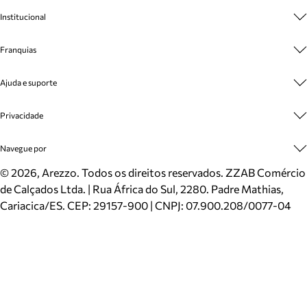
Institucional
Sobre A Marca
Franquias
Cashback
Trabalhe Conosco
Multimarcas
Ajuda e suporte
Venda Corporativa
Plano de Negócio
Sustentabilidade
Seja Franqueado
Central de Atendimento
Privacidade
Mapa do Site
Cadastro
Benefícios
Entrega
Termos de Uso
Navegue por
Inverno
Meus Pedidos
Politica e Privacidade
Mundo Arezzo
Trocas e Devoluções
Sapatos
©
2026
, Arezzo. Todos os direitos reservados.
ZZAB Comércio
Cartão Presente
Bolsas
de Calçados Ltda. | Rua África do Sul, 2280. Padre Mathias,
Localizador de lojas
Scarpins
Cariacica/ES. CEP: 29157-900 | CNPJ: 07.900.208/0077-04
Sapatilhas
Mocassins
Tênis
Sandálias
Mules
Rasteiras