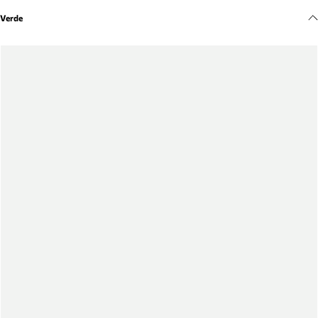
Meus pedidos
Verde
Acompanhe seus pedidos e solicite devoluções.