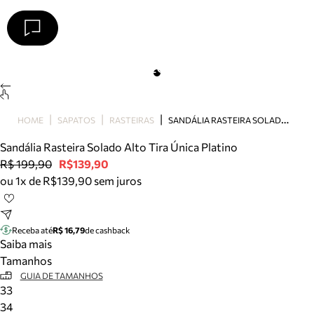
Arezzo
Favoritos
categorias sugeridas
Buscar produtos
Bota
S
ANDÁLIA RASTEIRA SOLADO ALTO TIRA ÚNICA PLATINO
HOME
SAPATOS
RASTEIRAS
Papete
Scarpin
Sandália Rasteira Solado Alto Tira Única Platino
Mocassim
R$ 199,90
R$139,90
Bolsa
ou 1x de R$139,90 sem juros
Sapatilha
Tamanco
Tênis
Receba até
R$ 16,79
de cashback
Mule
Saiba mais
Rasteira
Tamanhos
Precisa de ajuda?
GUIA DE TAMANHOS
33
Tire dúvidas sobre pedidos, devoluções e mais.
34