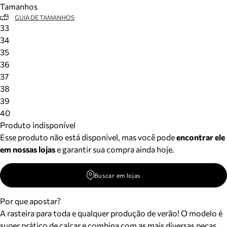
Tamanhos
Meus pedidos
GUIA DE TAMANHOS
Acompanhe seus pedidos e solicite devoluções.
33
34
35
36
37
38
39
40
Produto indisponível
Esse produto não está disponível, mas você pode
encontrar ele
em nossas lojas
e garantir sua compra ainda hoje.
Buscar em lojas
Por que apostar?
A rasteira para toda e qualquer produção de verão! O modelo é
super prático de calçar e combina com as mais diversas peças,