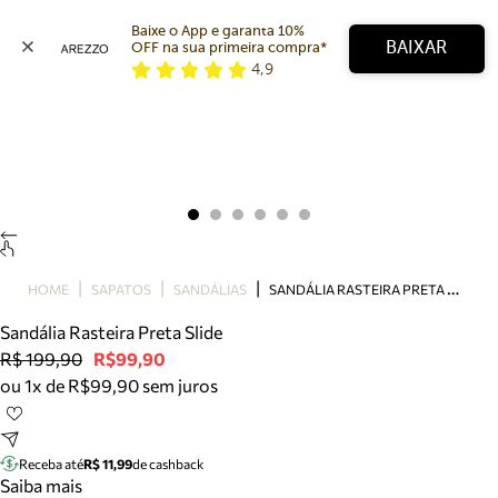
Baixe o App e garanta 10% 
BAIXAR
OFF na sua primeira compra* 
4,9
Arezzo
Favoritos
categorias sugeridas
Buscar produtos
Bota
Papete
Scarpin
Mocassim
Bolsa
S
ANDÁLIA RASTEIRA PRETA SLIDE
HOME
SAPATOS
SANDÁLIAS
Sapatilha
Sandália Rasteira Preta Slide
Tamanco
R$ 199,90
R$99,90
Tênis
ou 1x de R$99,90 sem juros
Mule
Rasteira
Precisa de ajuda?
Tire dúvidas sobre pedidos, devoluções e mais.
Receba até
R$ 11,99
de cashback
Saiba mais