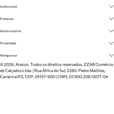
Institucional
Sobre A Marca
Franquias
Cashback
Trabalhe Conosco
Multimarcas
Ajuda e suporte
Venda Corporativa
Plano de Negócio
Sustentabilidade
Seja Franqueado
Central de Atendimento
Privacidade
Mapa do Site
Cadastro
Benefícios
Entrega
Termos de Uso
Navegue por
Inverno
Meus Pedidos
Politica e Privacidade
Mundo Arezzo
Trocas e Devoluções
Sapatos
©
2026
, Arezzo. Todos os direitos reservados.
ZZAB Comércio
Cartão Presente
Bolsas
de Calçados Ltda. | Rua África do Sul, 2280. Padre Mathias,
Localizador de lojas
Scarpins
Cariacica/ES. CEP: 29157-900 | CNPJ: 07.900.208/0077-04
Sapatilhas
Mocassins
Tênis
Sandálias
Mules
Rasteiras