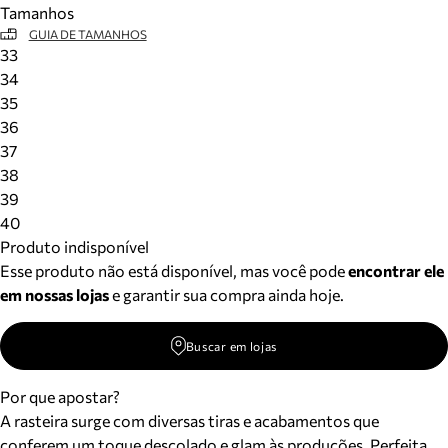
Tamanhos
Meus pedidos
GUIA DE TAMANHOS
Acompanhe seus pedidos e solicite devoluções.
33
34
35
36
37
38
39
40
Produto indisponível
Esse produto não está disponível, mas você pode
encontrar ele
em nossas lojas
e garantir sua compra ainda hoje.
Buscar em lojas
Por que apostar?
A rasteira surge com diversas tiras e acabamentos que
conferem um toque descolado e glam às produções. Perfeita