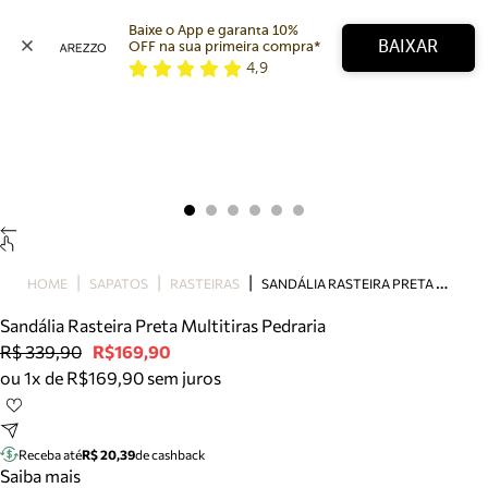
Baixe o App e garanta 10% 
BAIXAR
OFF na sua primeira compra* 
4,9
Arezzo
Favoritos
categorias sugeridas
Buscar produtos
Bota
Papete
Scarpin
Mocassim
Bolsa
S
ANDÁLIA RASTEIRA PRETA MULTITIRAS PEDRARIA
HOME
SAPATOS
RASTEIRAS
Sapatilha
Sandália Rasteira Preta Multitiras Pedraria
Tamanco
R$ 339,90
R$169,90
Tênis
ou 1x de R$169,90 sem juros
Mule
Rasteira
Precisa de ajuda?
Tire dúvidas sobre pedidos, devoluções e mais.
Receba até
R$ 20,39
de cashback
Saiba mais