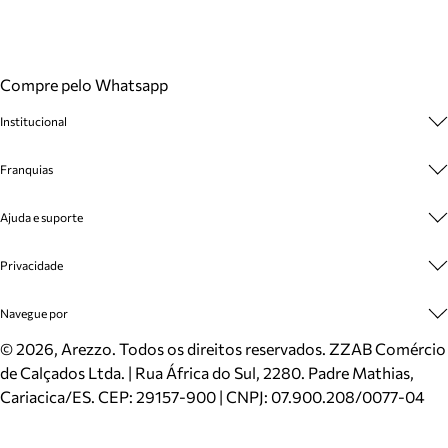
Compre pelo Whatsapp
Institucional
Sobre A Marca
Franquias
Cashback
Trabalhe Conosco
Multimarcas
Ajuda e suporte
Venda Corporativa
Plano de Negócio
Sustentabilidade
Seja Franqueado
Central de Atendimento
Privacidade
Mapa do Site
Cadastro
Benefícios
Entrega
Termos de Uso
Navegue por
Inverno
Meus Pedidos
Politica e Privacidade
Mundo Arezzo
Trocas e Devoluções
Sapatos
©
2026
, Arezzo. Todos os direitos reservados.
ZZAB Comércio
Cartão Presente
Bolsas
de Calçados Ltda. | Rua África do Sul, 2280. Padre Mathias,
Localizador de lojas
Scarpins
Cariacica/ES. CEP: 29157-900 | CNPJ: 07.900.208/0077-04
Sapatilhas
Mocassins