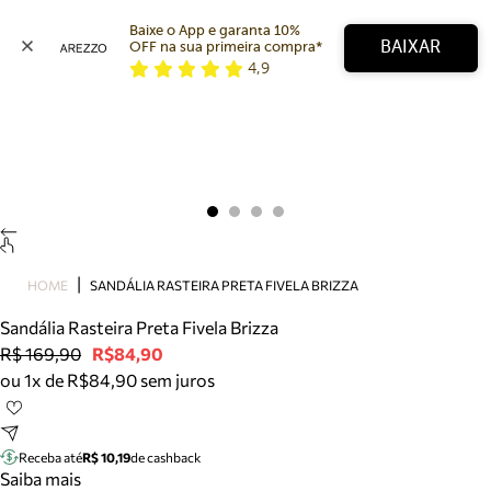
Baixe o App e garanta 10% 
BAIXAR
OFF na sua primeira compra* 
4,9
Arezzo
Favoritos
categorias sugeridas
Buscar produtos
Bota
Papete
Scarpin
Mocassim
Bolsa
HOME
SANDÁLIA RASTEIRA PRETA FIVELA BRIZZA
Sapatilha
Sandália Rasteira Preta Fivela Brizza
Tamanco
R$ 169,90
R$84,90
Tênis
ou 1x de R$84,90 sem juros
Mule
Rasteira
Precisa de ajuda?
Tire dúvidas sobre pedidos, devoluções e mais.
Receba até
R$ 10,19
de cashback
Saiba mais