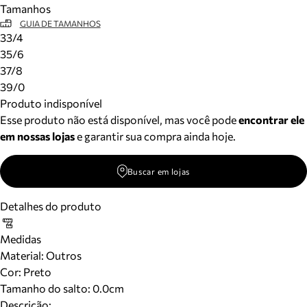
Tamanhos
Meus pedidos
GUIA DE TAMANHOS
Acompanhe seus pedidos e solicite devoluções.
33/4
35/6
37/8
39/0
Produto indisponível
Esse produto não está disponível, mas você pode
encontrar ele
em nossas lojas
e garantir sua compra ainda hoje.
Buscar em lojas
Detalhes do produto
Medidas
Material
:
Outros
Cor
:
Preto
Tamanho do salto:
0.0cm
Descrição: