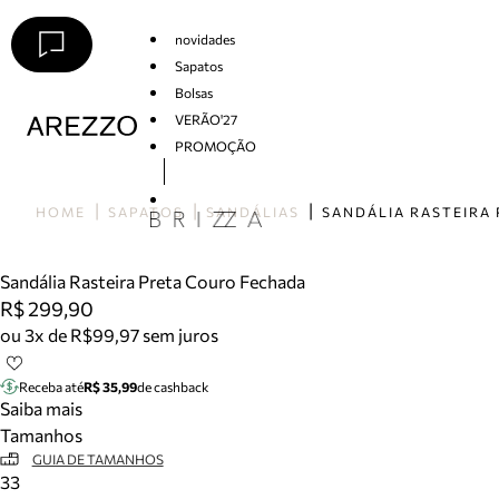
novidades
Sapatos
Bolsas
VERÃO'27
PROMOÇÃO
Arezzo
HOME
SAPATOS
SANDÁLIAS
Sandália Rasteira Preta Couro Fechada
R$ 299,90
ou 3x de R$99,97 sem juros
Receba até
R$ 35,99
de cashback
Saiba mais
Tamanhos
GUIA DE TAMANHOS
33