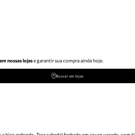
 em nossas lojas
e garantir sua compra ainda hoje.
Buscar em lojas
o e bico redondo. Traz cabedal fechado em couro vazado, com ti