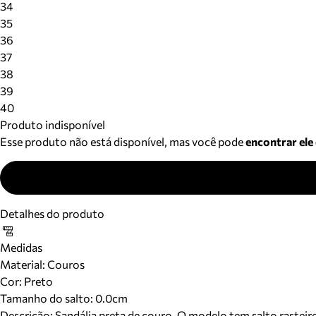
34
35
36
37
38
39
40
Produto indisponível
Esse produto não está disponível, mas você pode
encontrar ele
Detalhes do produto
Medidas
Material
:
Couros
Cor
:
Preto
Tamanho do salto:
0.0cm
Descrição:
Sandália preta de couro. O modelo tem salto rasteir