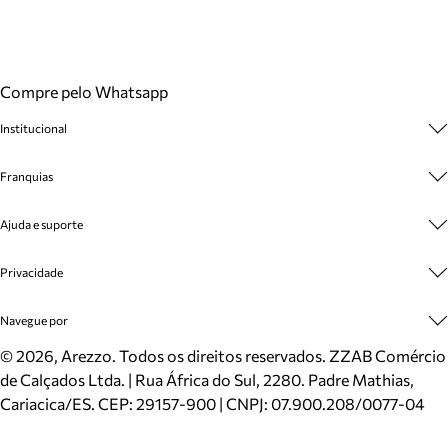
Compre pelo Whatsapp
Institucional
Sobre A Marca
Franquias
Cashback
Trabalhe Conosco
Multimarcas
Ajuda e suporte
Venda Corporativa
Plano de Negócio
Sustentabilidade
Seja Franqueado
Central de Atendimento
Privacidade
Mapa do Site
Cadastro
Benefícios
Entrega
Termos de Uso
Navegue por
Inverno
Meus Pedidos
Politica e Privacidade
Mundo Arezzo
Trocas e Devoluções
Sapatos
©
2026
, Arezzo. Todos os direitos reservados.
ZZAB Comércio
Cartão Presente
Bolsas
de Calçados Ltda. | Rua África do Sul, 2280. Padre Mathias,
Localizador de lojas
Scarpins
Cariacica/ES. CEP: 29157-900 | CNPJ: 07.900.208/0077-04
Sapatilhas