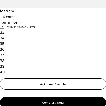
Marrom
+ 4 cores
Tamanhos
GUIA DE TAMANHOS
33
34
35
36
37
38
39
40
Adicionar à sacola
Comprar Agora