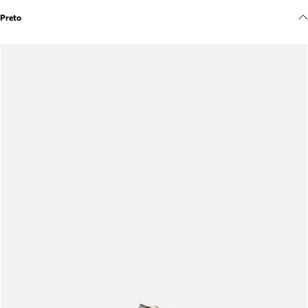
Meus pedidos
Preto
Acompanhe seus pedidos e solicite devoluções.