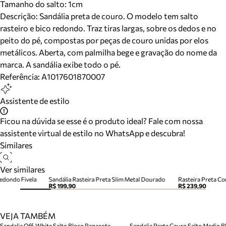
Tamanho do salto:
1cm
Descrição:
Sandália preta de couro. O modelo tem salto
rasteiro e bico redondo. Traz tiras largas, sobre os dedos e no
peito do pé, compostas por peças de couro unidas por elos
metálicos. Aberta, com palmilha bege e gravação do nome da
marca. A sandália exibe todo o pé.
Referência:
A1017601870007
Assistente de estilo
Ficou na dúvida se esse é o produto ideal? Fale com nossa
assistente virtual de estilo no WhatsApp e descubra!
Similares
Ver similares
Redondo Fivela
Sandália Rasteira Preta Slim Metal Dourado
R$ 199,90
R$ 239,90
VEJA TAMBÉM
Sandalia Off-White Salto Bloco Panacota
Sandalia Preta Couro Salto Medio Bl