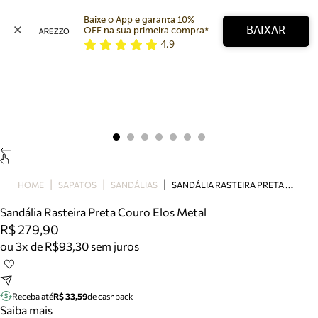
Baixe o App e garanta 10% 
BAIXAR
OFF na sua primeira compra* 
4,9
Arezzo
Favoritos
categorias sugeridas
Buscar produtos
Bota
Papete
Scarpin
Mocassim
Bolsa
S
ANDÁLIA RASTEIRA PRETA COURO ELOS METAL
HOME
SAPATOS
SANDÁLIAS
Sapatilha
Sandália Rasteira Preta Couro Elos Metal
Tamanco
R$ 279,90
Tênis
ou 3x de R$93,30 sem juros
Mule
Rasteira
Precisa de ajuda?
Tire dúvidas sobre pedidos, devoluções e mais.
Receba até
R$ 33,59
de cashback
Saiba mais