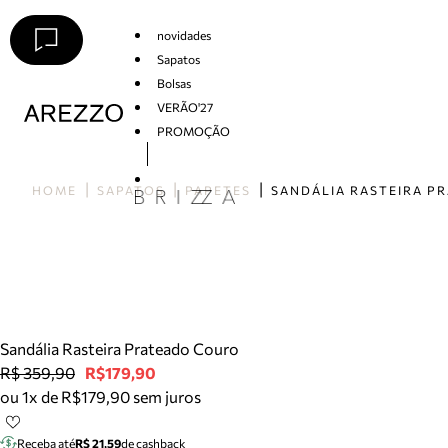
novidades
Sapatos
Bolsas
VERÃO'27
PROMOÇÃO
Arezzo
HOME
SAPATOS
PAPETES
Sandália Rasteira Prateado Couro
R$ 359,90
R$179,90
ou 1x de R$179,90 sem juros
Receba até
R$ 21,59
de cashback