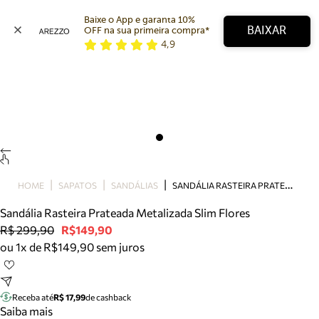
Baixe o App e garanta 10% 
BAIXAR
OFF na sua primeira compra* 
4,9
Arezzo
Favoritos
categorias sugeridas
Buscar produtos
Bota
Papete
Scarpin
Mocassim
Bolsa
S
ANDÁLIA RASTEIRA PRATEADA METALIZADA SLIM FLORES
HOME
SAPATOS
SANDÁLIAS
Sapatilha
Sandália Rasteira Prateada Metalizada Slim Flores
Tamanco
R$ 299,90
R$149,90
Tênis
ou 1x de R$149,90 sem juros
Mule
Rasteira
Precisa de ajuda?
Tire dúvidas sobre pedidos, devoluções e mais.
Receba até
R$ 17,99
de cashback
Saiba mais