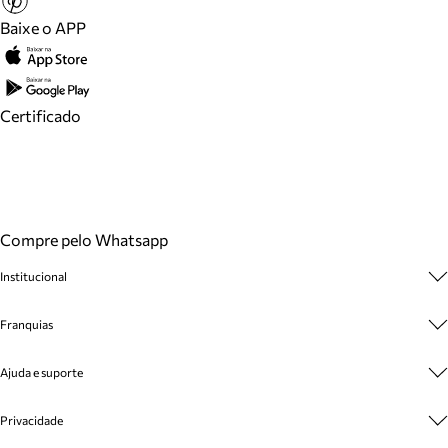
Baixe o APP
Certificado
Compre pelo Whatsapp
Institucional
Sobre A Marca
Franquias
Cashback
Trabalhe Conosco
Multimarcas
Ajuda e suporte
Venda Corporativa
Plano de Negócio
Sustentabilidade
Seja Franqueado
Central de Atendimento
Privacidade
Mapa do Site
Cadastro