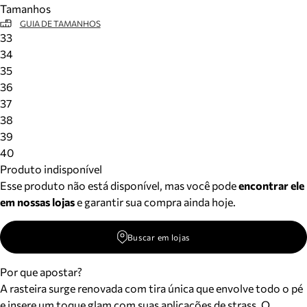
Tamanhos
Meus pedidos
GUIA DE TAMANHOS
Acompanhe seus pedidos e solicite devoluções.
33
34
35
36
37
38
39
40
Produto indisponível
Esse produto não está disponível, mas você pode
encontrar ele
em nossas lojas
e garantir sua compra ainda hoje.
Buscar em lojas
Por que apostar?
A rasteira surge renovada com tira única que envolve todo o pé
e insere um toque glam com suas aplicações de strass. O