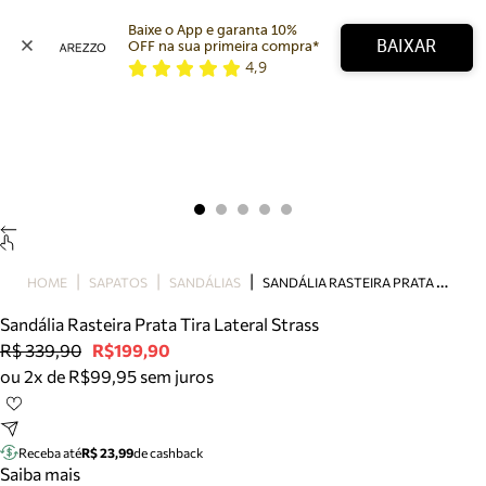
Baixe o App e garanta 10% 
BAIXAR
OFF na sua primeira compra* 
4,9
Arezzo
Favoritos
categorias sugeridas
Buscar produtos
Bota
Papete
Scarpin
Mocassim
Bolsa
S
ANDÁLIA RASTEIRA PRATA TIRA LATERAL STRASS
HOME
SAPATOS
SANDÁLIAS
Sapatilha
Sandália Rasteira Prata Tira Lateral Strass
Tamanco
R$ 339,90
R$199,90
Tênis
ou 2x de R$99,95 sem juros
Mule
Rasteira
Precisa de ajuda?
Tire dúvidas sobre pedidos, devoluções e mais.
Receba até
R$ 23,99
de cashback
Saiba mais