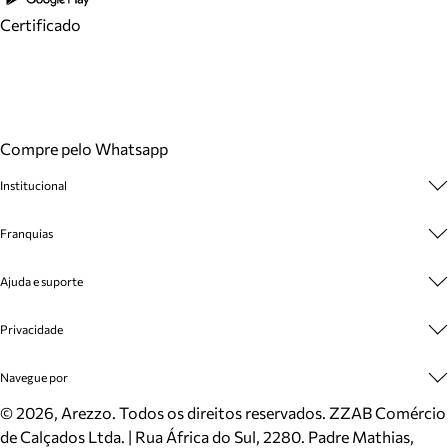
Certificado
Compre pelo Whatsapp
Institucional
Sobre A Marca
Franquias
Cashback
Trabalhe Conosco
Multimarcas
Ajuda e suporte
Venda Corporativa
Plano de Negócio
Sustentabilidade
Seja Franqueado
Central de Atendimento
Privacidade
Mapa do Site
Cadastro
Benefícios
Entrega
Termos de Uso
Navegue por
Inverno
Meus Pedidos
Politica e Privacidade
Mundo Arezzo
Trocas e Devoluções
Sapatos
©
2026
, Arezzo. Todos os direitos reservados.
ZZAB Comércio
Cartão Presente
Bolsas
de Calçados Ltda. | Rua África do Sul, 2280. Padre Mathias,