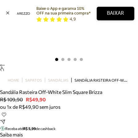
Baixe o App e garanta 10% 
BAIXAR
OFF na sua primeira compra* 
4,9
Arezzo
Favoritos
categorias sugeridas
Buscar produtos
Bota
Papete
Scarpin
Mocassim
Bolsa
S
ANDÁLIA RASTEIRA OFF-WHITE SLIM SQUARE BRIZZA
HOME
SAPATOS
SANDÁLIAS
Sapatilha
Sandália Rasteira Off-White Slim Square Brizza
Tamanco
R$ 109,90
R$49,90
Tênis
ou 1x de R$49,90 sem juros
Mule
Rasteira
Precisa de ajuda?
Tire dúvidas sobre pedidos, devoluções e mais.
Receba até
R$ 5,99
de cashback
Saiba mais