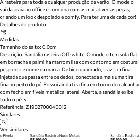
A rasteira para toda e qualquer produção de verão! O modelo
vai da praia ao office e combina com as mais diversas peças,
criando um look despojado e comfy. Para ter uma de cada cor!
Detalhes do produto
Medidas
Tamanho do salto:
0.0cm
Descrição:
Sandália rasteira Off-white. O modelo tem sola flat
em borracha e palmilha marrom lisa com contorno em costura
pesponto e nome da marca. De bico quadrado, traz tira fina
injetada que passa entre os dedos, conectada a mais uma tira
fina no peito do pé. Possui ainda tira fina em torno do calcanhar
com fecho em fivela metálica lateral. Aberta, a sandália exibe
todo o pé. <
Referência:
Z1902700040012
Similares
Ver similares
o Fivela
Sandália Rasteira Nude Metais
Sandália Rasteir
R$ 199,90
R$ 199,90