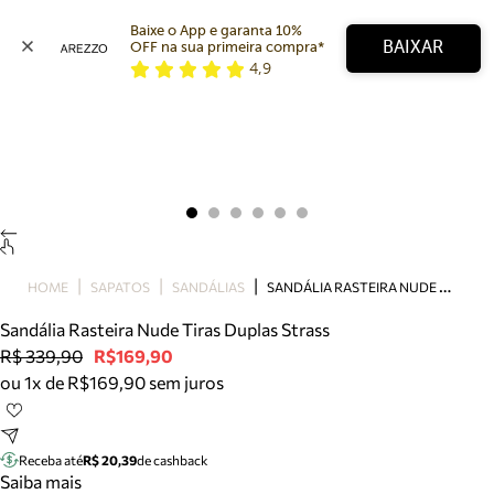
Baixe o App e garanta 10% 
BAIXAR
OFF na sua primeira compra* 
4,9
Arezzo
Favoritos
categorias sugeridas
Buscar produtos
Bota
Papete
Scarpin
Mocassim
Bolsa
S
ANDÁLIA RASTEIRA NUDE TIRAS DUPLAS STRASS
HOME
SAPATOS
SANDÁLIAS
Sapatilha
Sandália Rasteira Nude Tiras Duplas Strass
Tamanco
R$ 339,90
R$169,90
Tênis
ou 1x de R$169,90 sem juros
Mule
Rasteira
Precisa de ajuda?
Tire dúvidas sobre pedidos, devoluções e mais.
Receba até
R$ 20,39
de cashback
Saiba mais