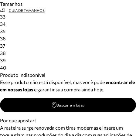
Tamanhos
Meus pedidos
GUIA DE TAMANHOS
Acompanhe seus pedidos e solicite devoluções.
33
34
35
36
37
38
39
40
Produto indisponível
Esse produto não está disponível, mas você pode
encontrar ele
em nossas lojas
e garantir sua compra ainda hoje.
Buscar em lojas
Por que apostar?
A rasteira surge renovada com tiras modernas e insere um
toque glam nas produções do dia a dia com suas aplicações de