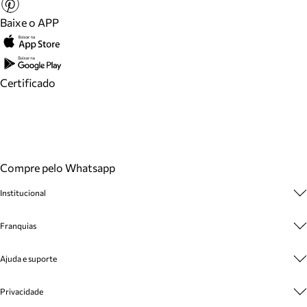
Baixe o APP
Certificado
Compre pelo Whatsapp
Institucional
Sobre A Marca
Franquias
Cashback
Trabalhe Conosco
Multimarcas
Ajuda e suporte
Venda Corporativa
Plano de Negócio
Sustentabilidade
Seja Franqueado
Central de Atendimento
Privacidade
Mapa do Site
Cadastro